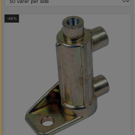
Pære
-48%
Maling Agricolour
PTO Aksler GARDLOC
Værksted/ Værktøj
Tilbud