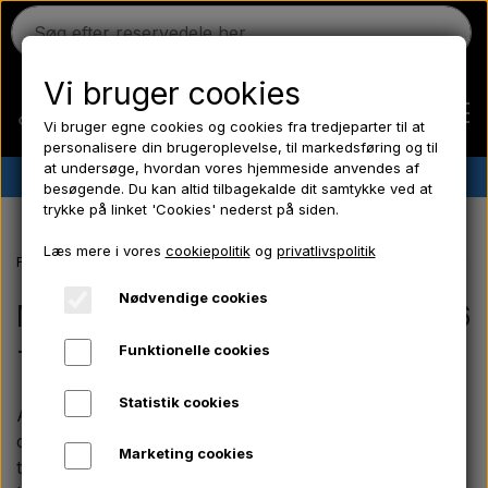
Vi bruger cookies
Vi bruger egne cookies og cookies fra tredjeparter til at
personalisere din brugeroplevelse, til markedsføring og til
at undersøge, hvordan vores hjemmeside anvendes af
✔︎
Dansk lager
✔︎ Hurtig levering ✔︎ Lave priser
besøgende. Du kan altid tilbagekalde dit samtykke ved at
trykke på linket 'Cookies' nederst på siden.
Hjem
Læs mere i vores
cookiepolitik
og
privatlivspolitik
Forside
Massey Ferguson reservedele
MF 165- 188 serien
Motorde
Ferguson
Nødvendige cookies
Motordele 4 cyl - A4.212 - A4.236
- A4.248 - AD4.203
Funktionelle cookies
Massey Ferguson
Statistik cookies
Aparts har et bredt udvalg af motordele til de 4-
Fordson
cylindrede Perkins-motorer på Massey Ferguson 165
Marketing cookies
til 188-serien. Sortimentet omfatter komponenter som