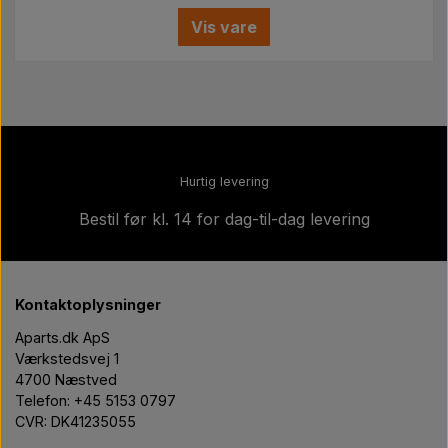
Pære
Vis vare
Maling Agricolour
PTO Aksler GARDLOC
Hurtig levering
Værksted/ Værktøj
Bestil før kl. 14 for dag-til-dag levering
Tilbud
Kontaktoplysninger
Aparts.dk ApS
Værkstedsvej 1
4700 Næstved
Telefon: +45 5153 0797
CVR: DK41235055