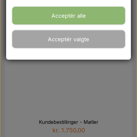
Ford
Acceptér alle
Trækbomme - Topstænger mv.
Acceptér valgte
Traktordæk
Intet billede
Olie
Kemi
El-dele
LED Lygter
Kundebestillinger - Møller
kr. 1.750,00