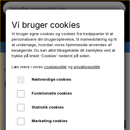
Vi bruger cookies
Vi bruger egne cookies og cookies fra tredjeparter til at
personalisere din brugeroplevelse, til markedsføring og til
at undersøge, hvordan vores hjemmeside anvendes af
✔︎
Dansk lager
✔︎ Hurtig levering ✔︎ Lave priser
besøgende. Du kan altid tilbagekalde dit samtykke ved at
trykke på linket 'Cookies' nederst på siden.
Hjem
Læs mere i vores
cookiepolitik
og
privatlivspolitik
Forside
Kundebestillinger
Ferguson
Nødvendige cookies
Kundebestillinger
Funktionelle cookies
Massey Ferguson
Statistik cookies
Fordson
Marketing cookies
UDSOLGT