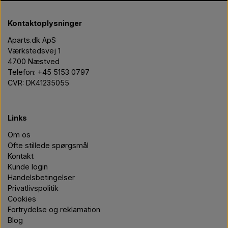
Pære
Send nulstillings link til mig
Kontaktoplysninger
Maling Agricolour
Aparts.dk ApS
Værkstedsvej 1
4700 Næstved
PTO Aksler GARDLOC
Telefon: +45 5153 0797
CVR: DK41235055
Værksted/ Værktøj
Links
Tilbud
Om os
Ofte stillede spørgsmål
Kontakt
Kunde login
Handelsbetingelser
Privatlivspolitik
Cookies
Fortrydelse og reklamation
Blog