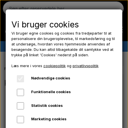
Vi bruger cookies
Vi bruger egne cookies og cookies fra tredjeparter til at
personalisere din brugeroplevelse, til markedsføring og til
at undersøge, hvordan vores hjemmeside anvendes af
✔︎
Dansk lager
✔︎ Hurtig levering ✔︎ Lave priser
besøgende. Du kan altid tilbagekalde dit samtykke ved at
trykke på linket 'Cookies' nederst på siden.
Hjem
Læs mere i vores
cookiepolitik
og
privatlivspolitik
Forside
Kunde login
Ferguson
Nødvendige cookies
Kunde login
Funktionelle cookies
Massey Ferguson
Statistik cookies
E-mail
Fordson
Marketing cookies
Kodeord