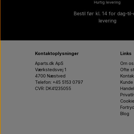
Hurtig levering
Bestil før kl. 14 for dag-til
levering
Kontaktoplysninger
Links
Aparts.dk ApS
Om os
Værkstedsvej 1
Ofte s
4700 Næstved
Kontak
Telefon: +45 5153 0797
Kunde 
CVR: DK41235055
Handel
Privatl
Cooki
Fortry
Blog