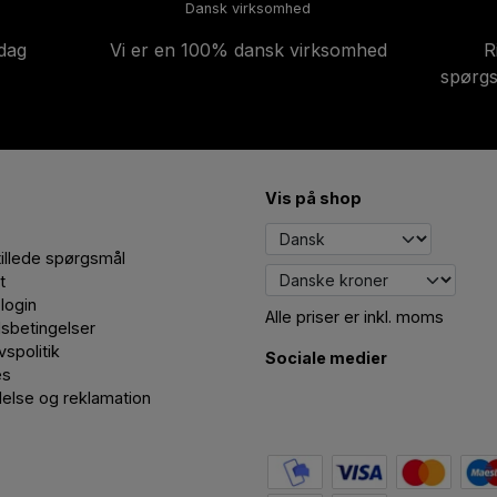
Dansk virksomhed
-dag
Vi er en 100% dansk virksomhed
R
spørgs
Vis på shop
tillede spørgsmål
t
login
Alle priser er inkl. moms
sbetingelser
ivspolitik
Sociale medier
es
delse og reklamation