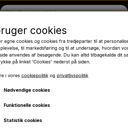
bruger cookies
on
Massey Ferguson
Fordson
Ford
Trækbomme - 
r egne cookies og cookies fra tredjeparter til at personalis
æk
Olie
Kemi
El-dele
LED Lygter
Pære
Maling 
plevelse, til markedsføring og til at undersøge, hvordan vo
ide anvendes af besøgende. Du kan altid tilbagekalde dit 
PTO Aksler GARDLOC
Værksted/ Værktøj
Tilbud
rykke på linket 'Cookies' nederst på siden.
✔ Hurtig levering
e i vores
cookiepolitik
og
privatlivspolitik
Nødvendige cookies
- Højre forrest - Lige foraksel - MF135
Styrekugle - Højre forres
Funktionelle cookies
MF135
Statistik cookies