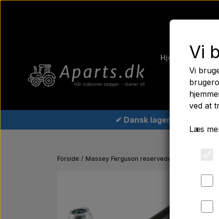
Vi 
Hjem
Fergus
Vi bruge
Traktord
brugero
hjemmes
ved at t
✔ Dansk lager
Læs mer
Forside
Massey Ferguson reservedele
Styrekugle 