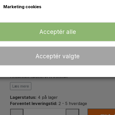
kr. 149,00
Marketing cookies
Varenummer: A1.40165
Styrekugle højre forreste til lige foraksel.
Acceptér alle
Passer på: MF135
Passer på: MF230, MF240, MF250
Acceptér valgte
Længde: 200mm
Indvendigt gevind Ø A tommer: 11/16'' x 18tpi,
Udvendigt gevind Ø B tommer
Spidstap C mm: 16.18 - 14.27mm,
Læs mere
Spidstap længde D mm: 15.5mm.
Lagerstatus:
4 på lager
OEM ref.
Forventet leveringstid:
2 - 5 hverdage
Massey Ferguson