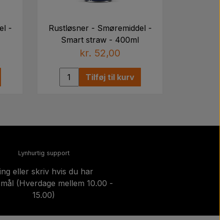
l -
Rustløsner - Smøremiddel -
Smart straw - 400ml
kr. 52,00
Tilføj til kurv
Lynhurtig support
ing eller skriv hvis du har
mål (Hverdage mellem 10.00 -
15.00)