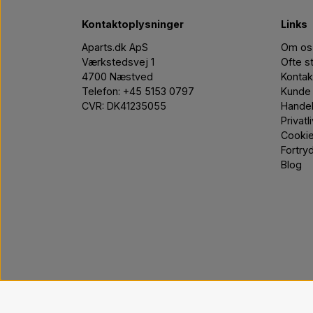
Kontaktoplysninger
Links
Aparts.dk ApS
Om os
Værkstedsvej 1
Ofte s
4700 Næstved
Kontak
Telefon: +45 5153 0797
Kunde 
CVR: DK41235055
Handel
Privatl
Cooki
Fortry
Blog