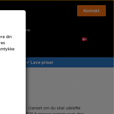
Kontakt
Topstænger mv.
ere din
Agricolour
res
samtykke
✔ Lave priser
l Ferguson TE20. Uanset om du skal udskifte