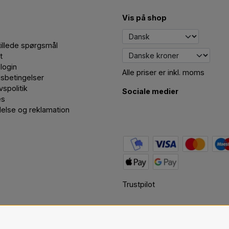
Vis på shop
tillede spørgsmål
t
login
Alle priser er inkl. moms
sbetingelser
ivspolitik
Sociale medier
es
delse og reklamation
Trustpilot