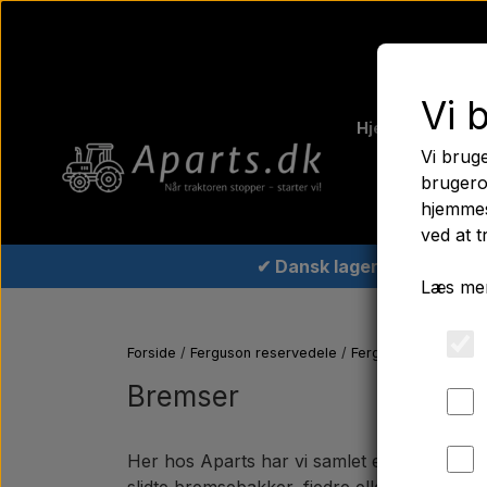
Vi 
Hjem
Fergus
Vi bruge
Traktord
brugero
hjemmes
ved at t
✔ Dansk lager
Læs mer
Forside
Ferguson reservedele
Ferguson TE20 rese
Bremser
Her hos Aparts har vi samlet et pålideligt u