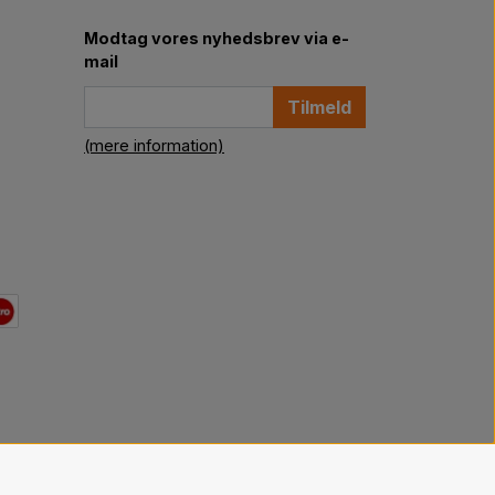
Modtag vores nyhedsbrev via e-
mail
Tilmeld
(mere information)