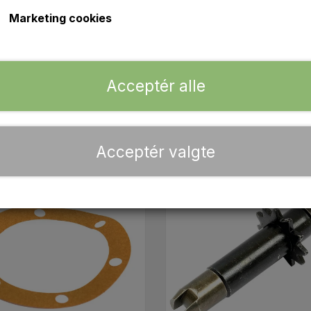
r, finder du komponenterne her hos Aparts, som sikrer, at
Marketing cookies
trygt handle dine bremsedele til TE20 her. Alle ordrer ekspe
lp, kan du skrive eller ringe til os alle hverdage fra 10.00
Acceptér alle
Acceptér valgte