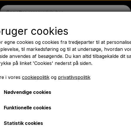
bruger cookies
on
Massey Ferguson
Fordson
Ford
Trækbomme - 
r egne cookies og cookies fra tredjeparter til at personalis
æk
Olie
Kemi
El-dele
LED Lygter
Pære
Maling 
plevelse, til markedsføring og til at undersøge, hvordan vo
ide anvendes af besøgende. Du kan altid tilbagekalde dit 
PTO Aksler GARDLOC
Værksted/ Værktøj
Tilbud
rykke på linket 'Cookies' nederst på siden.
✔ Hurtig levering
e i vores
cookiepolitik
og
privatlivspolitik
Nødvendige cookies
rvedele
Bremser
Funktionelle cookies
Statistik cookies
dvalg af bremsedele af høj kvalitet, der passer nøjagtigt ti