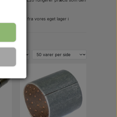
 din Ferguson TE20 fungerer præcis som den
deres direkte fra vores eget lager i
 - 16.00