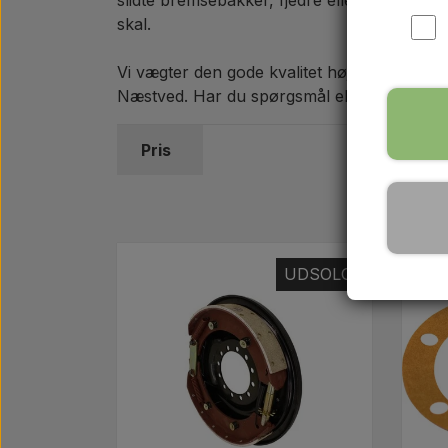
slidte bremsebakker, fjedre eller pakninge
skal.
Vi vægter den gode kvalitet højt, så du kan 
Næstved. Har du spørgsmål eller brug for hjæ
Pris
UDSOLGT