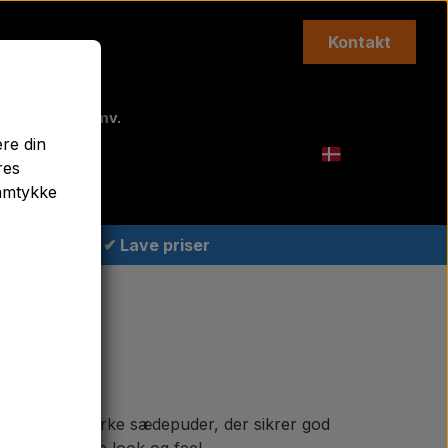
Kontakt
Topstænger mv.
ere din
Agricolour
res
samtykke
✔ Lave priser
 alt fra slidstærke sædepuder, der sikrer god