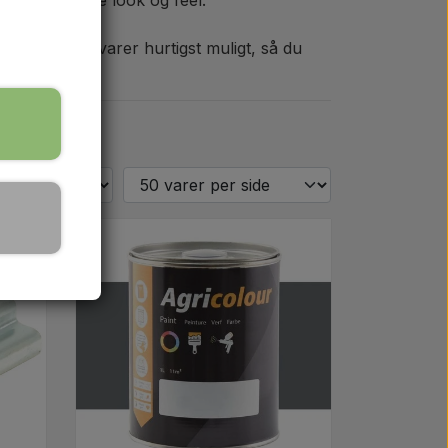
 det klassiske look og feel.
 levere dine varer hurtigst muligt, så du