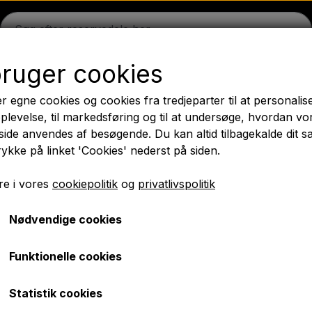
bruger cookies
on
Massey Ferguson
Fordson
Ford
Trækbomme - 
r egne cookies og cookies fra tredjeparter til at personalis
æk
Olie
Kemi
El-dele
LED Lygter
Pære
Maling 
plevelse, til markedsføring og til at undersøge, hvordan vo
ide anvendes af besøgende. Du kan altid tilbagekalde dit 
PTO Aksler GARDLOC
Værksted/ Værktøj
Tilbud
rykke på linket 'Cookies' nederst på siden.
✔ Hurtig levering
e i vores
cookiepolitik
og
privatlivspolitik
Nødvendige cookies
rvedele
Sæder, Pladedele, Fælge
Funktionelle cookies
Statistik cookies
adedele og fælge, der er passer til Ferguson TE20. Vi fører