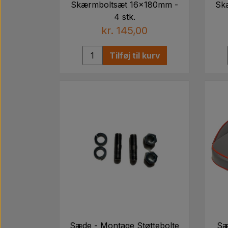
Skærmboltsæt 16x180mm -
Sk
4 stk.
kr. 145,00
Tilføj til kurv
Sæde - Montage Støttebolte
Sæ