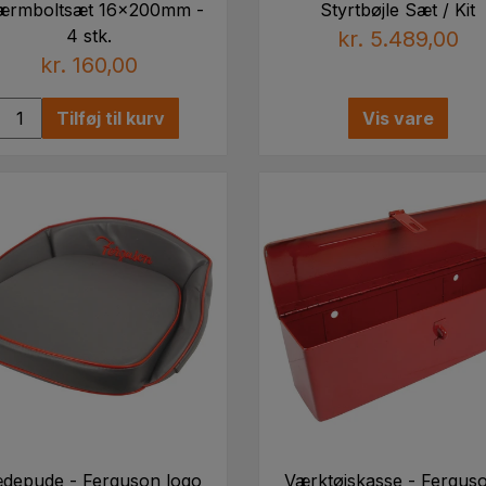
ærmboltsæt 16x200mm -
Styrtbøjle Sæt / Kit
4 stk.
kr. 5.489,00
kr. 160,00
Tilføj til kurv
Vis vare
depude - Ferguson logo
Værktøjskasse - Ferguso