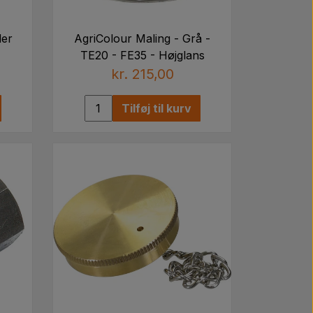
der
AgriColour Maling - Grå -
TE20 - FE35 - Højglans
kr. 215,00
Tilføj til kurv