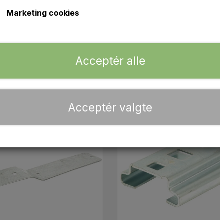
sser og advarselstrekant, som er med til at give din traktor
Marketing cookies
 direkte fra vores danske lager i Næstved. Vi prøver altid at
jekt på din Ferguson TE20.
Acceptér alle
Acceptér valgte