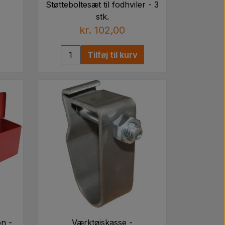
Støtteboltesæt til fodhviler - 3
stk.
kr. 102,00
Tilføj til kurv
n -
Værktøjskasse -