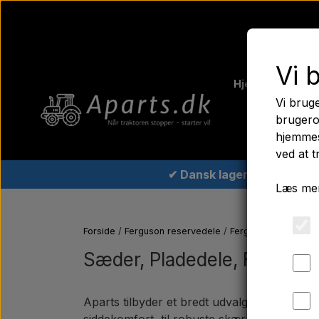
Vi 
Hjem
Fergus
Vi bruge
Traktord
brugero
hjemmes
ved at t
✔ Dansk lager
Læs mer
Forside
Ferguson reservedele
Ferguson TE20 rese
Sæder, Pladedele, Fælge
Aparts tilbyder et bredt udvalg af sæder, pl