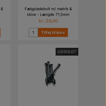
 &
Fælgpladebolt m/ møtrik &
skive - Længde 71,5mm
kr. 29,00
Tilføj til kurv
UDSOLGT