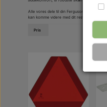
siddekomfort, til robuste skærme, værktøjska
Alle vores dele til din Ferguson TE20 sendes
kan komme videre med dit restaureringspro
Pris