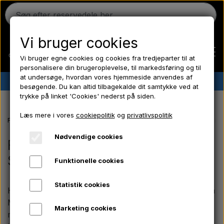
Vi bruger cookies
Vi bruger egne cookies og cookies fra tredjeparter til at
personalisere din brugeroplevelse, til markedsføring og til
at undersøge, hvordan vores hjemmeside anvendes af
✔︎
Dansk lager
✔︎ Hurtig levering ✔︎ Lave priser
besøgende. Du kan altid tilbagekalde dit samtykke ved at
trykke på linket 'Cookies' nederst på siden.
Hjem
Læs mere i vores
cookiepolitik
og
privatlivspolitik
Forside
Fordson reservedele
Fordson Major/ Power Major/ Super M
Ferguson
Nødvendige cookies
Fordson Major/ Power Major/
Super Major
Funktionelle cookies
Massey Ferguson
Statistik cookies
Her finder du et stort udvalg af reservedele til Fordson
Fordson
Major, Power Major og Super Major. Vi har alt fra
Marketing cookies
motorreservedele, koblingsdele og hydraulik til