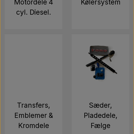
Pære
Motordele 4
Kølersystem
cyl. Diesel.
Maling Agricolour
PTO Aksler GARDLOC
Værksted/ Værktøj
Tilbud
Transfers,
Sæder,
Emblemer &
Pladedele,
Kromdele
Fælge