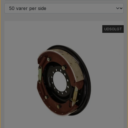
Pære
Maling Agricolour
UDSOLGT
PTO Aksler GARDLOC
Værksted/ Værktøj
Tilbud