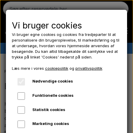
Vi bruger cookies
Vi bruger egne cookies og cookies fra tredjeparter til at
personalisere din brugeroplevelse, til markedsføring og til
at undersøge, hvordan vores hjemmeside anvendes af
✔︎
Dansk lager
✔︎ Hurtig levering ✔︎ Lave priser
besøgende. Du kan altid tilbagekalde dit samtykke ved at
trykke på linket 'Cookies' nederst på siden.
Hjem
Læs mere i vores
cookiepolitik
og
privatlivspolitik
Forside
Massey Ferguson reservedele
MF 135 reservedele
Brems
Ferguson
Nødvendige cookies
Bremser
Funktionelle cookies
Massey Ferguson
Her finder du et komplet udvalg af pålidelige
Statistik cookies
bremsedele til Massey Ferguson 135. Sortimentet
Fordson
omfatter sliddele som bremsebakker, komplette
Marketing cookies
ankerplader med bremsebakker, monteringssæt og
fjedersæt til bakkerne, samt bremsestænger i flere