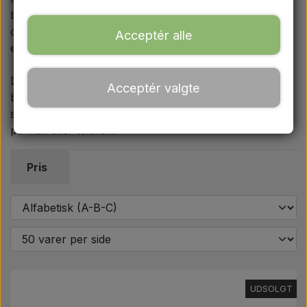
Ford
bremsebakker samt monterings- og fjedersæt. Alle
dele passer til MF 500-serien, og du kan se på hvert
Acceptér alle
enkelt produkt hvilken model den passer til.
Trækbomme - Topstænger mv.
Derudover finder du justeringsskruer, bolte til
Acceptér valgte
Traktordæk
bremsestænger og bremserens på spray. Har du
spørgsmål til bremsedelene, sidder vi klar til at hjælpe
på mail eller telefon.
Olie
Pris
Kemi
El-dele
LED Lygter
UDSOLGT