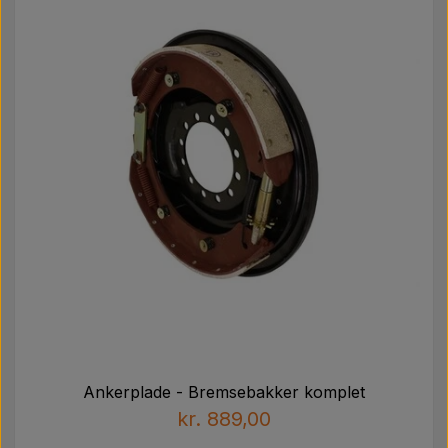
Pære
Maling Agricolour
PTO Aksler GARDLOC
Værksted/ Værktøj
Tilbud
Ankerplade - Bremsebakker komplet
kr. 889,00