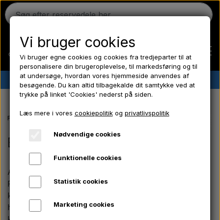
Vi bruger cookies
Vi bruger egne cookies og cookies fra tredjeparter til at
personalisere din brugeroplevelse, til markedsføring og til
at undersøge, hvordan vores hjemmeside anvendes af
✔︎
Dansk lager
✔︎ Hurtig levering ✔︎ Lave priser
besøgende. Du kan altid tilbagekalde dit samtykke ved at
trykke på linket 'Cookies' nederst på siden.
Hjem
Læs mere i vores
cookiepolitik
og
privatlivspolitik
Forside
Massey Ferguson reservedele
MF 500 serien
Bremser
Ferguson
Nødvendige cookies
Bremser
Funktionelle cookies
Massey Ferguson
Aparts tilbyder kvalitetsbremsedele til Massey
Statistik cookies
Ferguson 500-serien. Sortimentet omfatter
Fordson
komponenter til tromle- og skivebremsesystemer,
Marketing cookies
herunder bremsetromler med tilhørende skruer,
komplette ankerplader med bremsebakker, løse