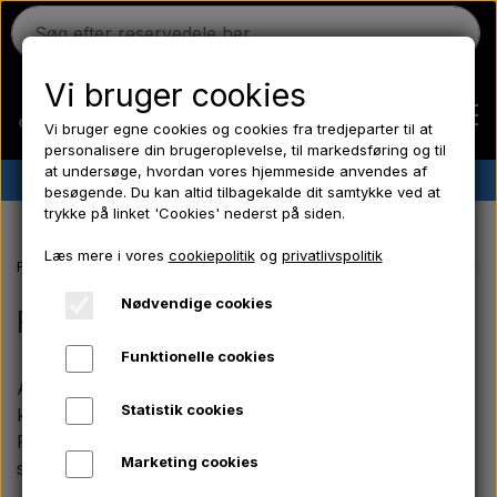
Vi bruger cookies
Vi bruger egne cookies og cookies fra tredjeparter til at
personalisere din brugeroplevelse, til markedsføring og til
at undersøge, hvordan vores hjemmeside anvendes af
✔︎
Dansk lager
✔︎ Hurtig levering ✔︎ Lave priser
besøgende. Du kan altid tilbagekalde dit samtykke ved at
trykke på linket 'Cookies' nederst på siden.
Hjem
Læs mere i vores
cookiepolitik
og
privatlivspolitik
Forside
Massey Ferguson reservedele
MF 65 reservedele
Fortøj 
Ferguson
Nødvendige cookies
Fortøj & Styretøj
Funktionelle cookies
Massey Ferguson
Aparts tilbyder et bredt udvalg af reservedele og
Statistik cookies
komponenter til fortøj og styretøj på din Massey
Fordson
Ferguson 65, så du kan genskabe en præcis og stabil
Marketing cookies
styring på veterantraktoren.