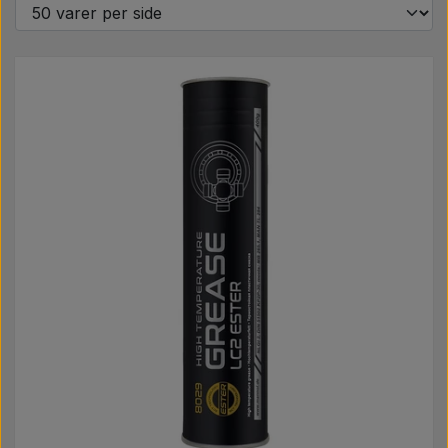
Pære
Maling Agricolour
PTO Aksler GARDLOC
Værksted/ Værktøj
Tilbud