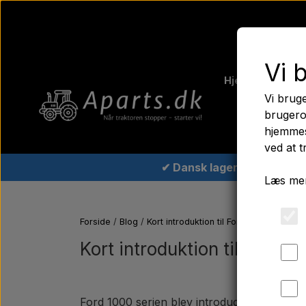
Vi 
Hjem
Fergus
Vi bruge
Traktord
brugero
hjemmes
ved at t
✔ Dansk lager
Læs mer
Forside
Blog
Kort introduktion til Ford 1000 serien: 
Kort introduktion til Ford 1
Ford 1000 serien blev introduceret i 1960'e