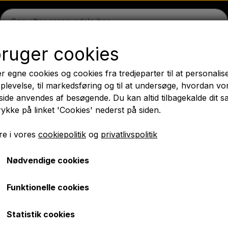
bruger cookies
on
Massey Ferguson
Fordson
Ford
Trækbomme - 
r egne cookies og cookies fra tredjeparter til at personalis
æk
Olie
Kemi
El-dele
LED Lygter
Pære
Maling 
plevelse, til markedsføring og til at undersøge, hvordan vo
ide anvendes af besøgende. Du kan altid tilbagekalde dit 
PTO Aksler GARDLOC
Værksted/ Værktøj
Tilbud
rykke på linket 'Cookies' nederst på siden.
✔ Hurtig levering
e i vores
cookiepolitik
og
privatlivspolitik
Nødvendige cookies
De flotte blå veterantraktorer
000 serien: De flotte blå veterantrakto
Funktionelle cookies
Statistik cookies
rne som en efterfølgerne til Fordson traktorerne. Det var 