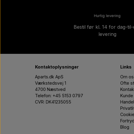
Hurtig levering
Bestil før kl. 14 for dag-til
levering
Kontaktoplysninger
Links
Aparts.dk ApS
Om os
Værkstedsvej 1
Ofte s
4700 Næstved
Kontak
Telefon: +45 5153 0797
Kunde 
CVR: DK41235055
Handel
Privatl
Cooki
Fortry
Blog