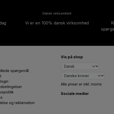
Dansk virksomhed
-dag
Vi er en 100% dansk virksomhed
R
spørgs
Vis på shop
tillede spørgsmål
t
login
Alle priser er inkl. moms
sbetingelser
ivspolitik
Sociale medier
es
delse og reklamation