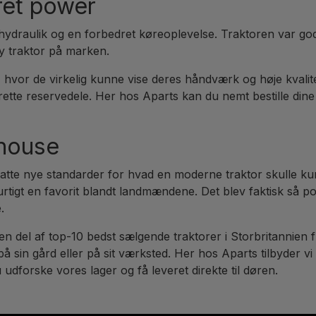
ret power
ydraulik og en forbedret køreoplevelse. Traktoren var god 
ny traktor på marken.
hvor de virkelig kunne vise deres håndværk og høje kvalitet
ette reservedele. Her hos Aparts kan du nemt bestille din
rhouse
satte nye standarder for hvad en moderne traktor skulle 
hurtigt en favorit blandt landmændene. Det blev faktisk så 
e.
en del af top-10 bedst sælgende traktorer i Storbritannien 
 sin gård eller på sit værksted. Her hos Aparts tilbyder vi
udforske vores lager og få leveret direkte til døren.