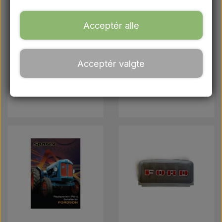
Ford
Acceptér alle
Trækbomme - Topstænger mv.
Ferguson
Massey
Acceptér valgte
Traktordæk
reservedele
Ferguson
reservedele
Olie
Kemi
El-dele
LED Lygter