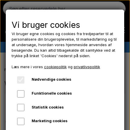
Vi bruger cookies
Vi bruger egne cookies og cookies fra tredjeparter til at
personalisere din brugeroplevelse, til markedsføring og til
at undersøge, hvordan vores hjemmeside anvendes af
✔︎
Dansk lager
✔︎ Hurtig levering ✔︎ Lave priser
besøgende. Du kan altid tilbagekalde dit samtykke ved at
trykke på linket 'Cookies' nederst på siden.
Hjem
Læs mere i vores
cookiepolitik
og
privatlivspolitik
Forside
Webshop
Ferguson
Nødvendige cookies
Webshop
Funktionelle cookies
Massey Ferguson
Statistik cookies
Fordson
Marketing cookies