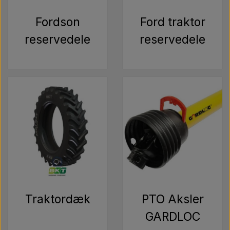
Pære
Fordson
Ford traktor
Maling Agricolour
reservedele
reservedele
PTO Aksler GARDLOC
Værksted/ Værktøj
Tilbud
Traktordæk
PTO Aksler
GARDLOC