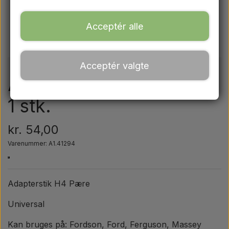
Ford
Acceptér alle
Trækbomme - Topstænger mv.
Acceptér valgte
Traktordæk
Adapterstik - H4 pære -
1 stk.
Olie
kr. 54,00
Kemi
Varenummer: A1.41294
El-dele
Adapterstik H4 Pære
LED Lygter
Universal
Kan bruges på: Fordson, Ford, Ferguson, Massey