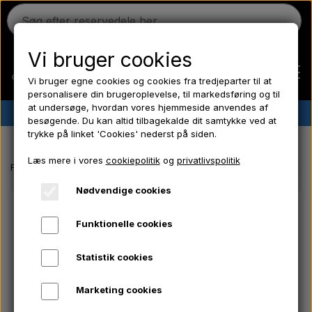
Vi bruger cookies
Vi bruger egne cookies og cookies fra tredjeparter til at
personalisere din brugeroplevelse, til markedsføring og til
at undersøge, hvordan vores hjemmeside anvendes af
✔︎
Dansk lager
✔︎ Hurtig levering ✔︎ Lave priser
besøgende. Du kan altid tilbagekalde dit samtykke ved at
trykke på linket 'Cookies' nederst på siden.
Hjem
Læs mere i vores
cookiepolitik
og
privatlivspolitik
Forside
EL-Dele/ Kemi/ Frostpropper/ Hydraulik/ Værktøj/ Pære/ Sikri
Ferguson
Nødvendige cookies
Funktionelle cookies
Massey Ferguson
Statistik cookies
Fordson
Marketing cookies