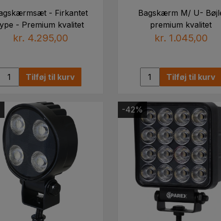
agskærmsæt - Firkantet
Bagskærm M/ U- Bøjl
type - Premium kvalitet
premium kvalitet
kr. 4.295,00
kr. 1.045,00
Tilføj til kurv
Tilføj til kurv
%
-42%