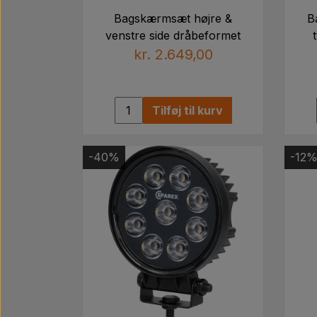
Bagskærmsæt højre &
B
venstre side dråbeformet
kr. 2.649,00
Tilføj til kurv
-40%
-12