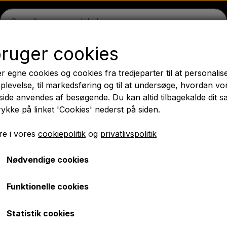
bruger cookies
on
Massey Ferguson
Fordson
Ford
Trækbomme - 
r egne cookies og cookies fra tredjeparter til at personalis
æk
Olie
Kemi
El-dele
LED Lygter
Pære
Maling 
plevelse, til markedsføring og til at undersøge, hvordan vo
ide anvendes af besøgende. Du kan altid tilbagekalde dit 
PTO Aksler GARDLOC
Værksted/ Værktøj
Tilbud
rykke på linket 'Cookies' nederst på siden.
✔ Hurtig levering
e i vores
cookiepolitik
og
privatlivspolitik
Nødvendige cookies
e Rød - Butler type
Arbejdslygte Rød - Butle
Funktionelle cookies
kr. 259,00
Statistik cookies
Varenummer: A2.886998