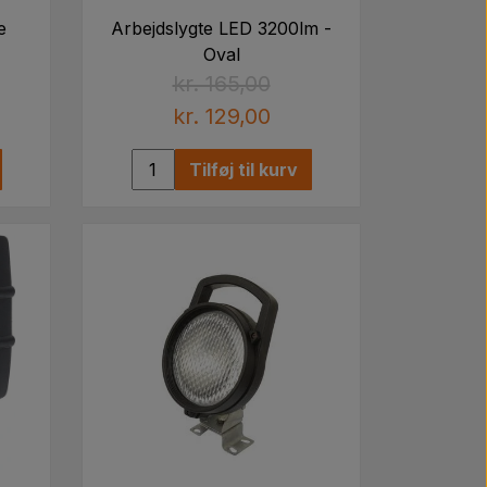
e
Arbejdslygte LED 3200lm -
Oval
kr. 165,00
kr. 129,00
Tilføj til kurv