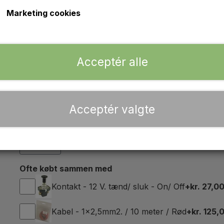
Marketing cookies
Arbejdslygte i rød en flot kopi af den original Butler ty
Passer på: MF35, MF65, MF135, MF165 - MF188
Acceptér alle
Passer på: MF240, MF265, MF275, MF290
Passer på: MF550, MF565, MF575, MF590
Acceptér valgte
OEM ref.
S.42792, S42792, 1886656M91, 886997M91, 88699
Læs mere
Ofte købt sammen med
Kontakt - 12 V. tænd/ sluk - On/ Off
+kr. 27,0
Kabel - 1x2,5mm2. / 10 meter / Rød
+kr. 125,