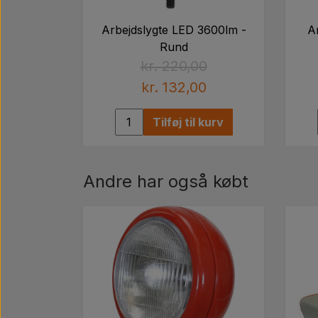
Arbejdslygte LED 3600lm -
A
Rund
kr. 220,00
kr. 132,00
Tilføj til kurv
Andre har også købt