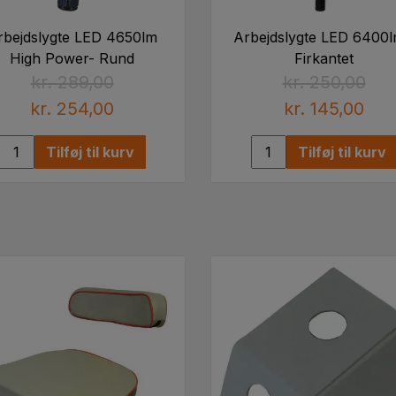
rbejdslygte LED 4650lm
Arbejdslygte LED 6400l
High Power- Rund
Firkantet
kr. 289,00
kr. 250,00
kr. 254,00
kr. 145,00
Tilføj til kurv
Tilføj til kurv