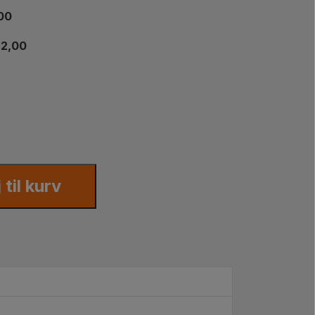
,00
22,00
j til kurv
gtige reservedele til din traktor. I hverdage