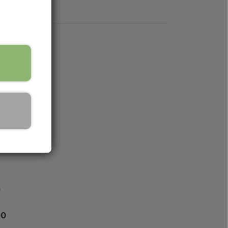
pe.
8M91, 1678582M91
0
00