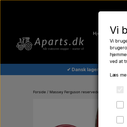
Vi 
Hjem
Fergus
Vi bruge
Traktord
brugero
hjemmes
ved at t
✔ Dansk lager
Læs mer
Forside
Massey Ferguson reservedele
Arbejdslygt