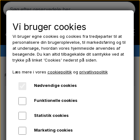
Vi bruger cookies
Vi bruger egne cookies og cookies fra tredjeparter til at
personalisere din brugeroplevelse, til markedsføring og til
at undersøge, hvordan vores hjemmeside anvendes af
✔︎
Dansk lager
✔︎ Hurtig levering ✔︎ Lave priser
besøgende. Du kan altid tilbagekalde dit samtykke ved at
trykke på linket 'Cookies' nederst på siden.
Hjem
Læs mere i vores
cookiepolitik
og
privatlivspolitik
Forside
Massey Ferguson reservedele
Batteridæksel - Vridere - 2 s
Ferguson
Nødvendige cookies
Funktionelle cookies
Massey Ferguson
Statistik cookies
Fordson
Marketing cookies