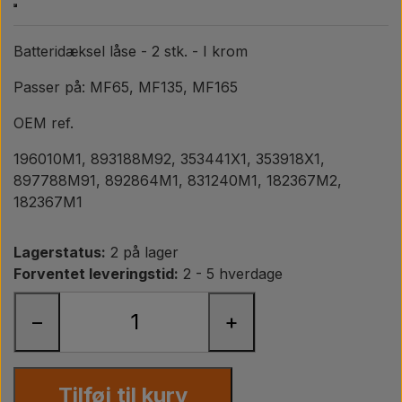
Pære
Batteridæksel låse - 2 stk. - I krom
Maling Agricolour
Passer på: MF65, MF135, MF165
PTO Aksler GARDLOC
OEM ref.
196010M1, 893188M92, 353441X1, 353918X1,
Værksted/ Værktøj
897788M91, 892864M1, 831240M1, 182367M2,
182367M1
Tilbud
Lagerstatus:
2 på lager
Forventet leveringstid:
2 - 5 hverdage
−
+
Tilføj til kurv