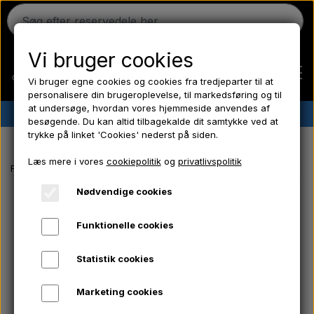
Vi bruger cookies
Vi bruger egne cookies og cookies fra tredjeparter til at
personalisere din brugeroplevelse, til markedsføring og til
at undersøge, hvordan vores hjemmeside anvendes af
✔︎
Dansk lager
✔︎ Hurtig levering ✔︎ Lave priser
besøgende. Du kan altid tilbagekalde dit samtykke ved at
trykke på linket 'Cookies' nederst på siden.
Hjem
Læs mere i vores
cookiepolitik
og
privatlivspolitik
Forside
Massey Ferguson reservedele
Brændstofhane - Benzinhane
Ferguson
Nødvendige cookies
Funktionelle cookies
Massey Ferguson
Statistik cookies
Fordson
Marketing cookies