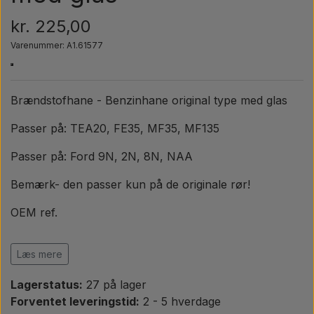
Pære
kr. 225,00
Maling Agricolour
Varenummer: A1.61577
PTO Aksler GARDLOC
Brændstofhane - Benzinhane original type med glas
Passer på: TEA20, FE35, MF35, MF135
Værksted/ Værktøj
Passer på: Ford 9N, 2N, 8N, NAA
Tilbud
Bemærk- den passer kun på de originale rør!
OEM ref.
Case IH / International Harvester
Læs mere
NAA9155B
Ford / New Holland
Lagerstatus:
27 på lager
NAA915B, NAA9155B, 2N9155B
Forventet leveringstid:
2 - 5 hverdage
Massey Ferguson