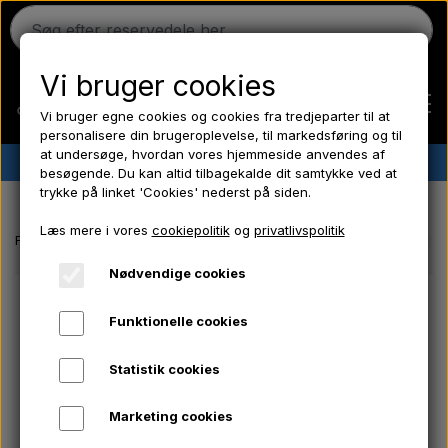
Vi bruger cookies
Vi bruger egne cookies og cookies fra tredjeparter til at
personalisere din brugeroplevelse, til markedsføring og til
at undersøge, hvordan vores hjemmeside anvendes af
✔︎
Dansk lager
✔︎ Hurtig levering ✔︎ Lave priser
besøgende. Du kan altid tilbagekalde dit samtykke ved at
trykke på linket 'Cookies' nederst på siden.
Hjem
Læs mere i vores
cookiepolitik
og
privatlivspolitik
Forside
Massey Ferguson reservedele
Bolt UNC 7/16" x 2" til moto
Ferguson
Nødvendige cookies
Funktionelle cookies
Massey Ferguson
Statistik cookies
Fordson
Marketing cookies