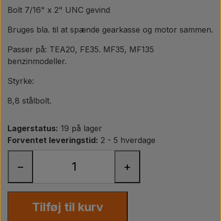
Pære
Bolt 7/16" x 2" UNC gevind
Bruges bla. til at spænde gearkasse og motor sammen.
Maling Agricolour
Passer på: TEA20, FE35. MF35, MF135
benzinmodeller.
PTO Aksler GARDLOC
Styrke:
Værksted/ Værktøj
8,8 stålbolt.
Tilbud
Lagerstatus:
19 på lager
Forventet leveringstid:
2 - 5 hverdage
−
+
Tilføj til kurv