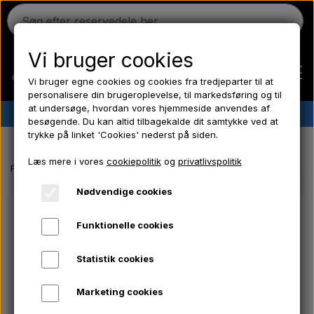
Vi bruger cookies
Vi bruger egne cookies og cookies fra tredjeparter til at
personalisere din brugeroplevelse, til markedsføring og til
at undersøge, hvordan vores hjemmeside anvendes af
✔︎
Dansk lager
✔︎ Hurtig levering ✔︎ Lave priser
besøgende. Du kan altid tilbagekalde dit samtykke ved at
trykke på linket 'Cookies' nederst på siden.
Hjem
Læs mere i vores
cookiepolitik
og
privatlivspolitik
Forside
Massey Ferguson reservedele
Brændstoffilter - CAV konsol
Ferguson
Nødvendige cookies
Funktionelle cookies
Massey Ferguson
Statistik cookies
Fordson
Marketing cookies