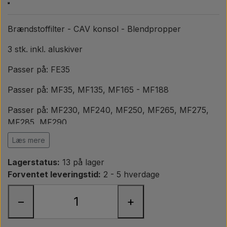
Pære
Brændstoffilter - CAV konsol - Blendpropper
Maling Agricolour
3 stk. inkl. aluskiver
PTO Aksler GARDLOC
Passer på: FE35
Passer på: MF35, MF135, MF165 - MF188
Værksted/ Værktøj
Passer på: MF230, MF240, MF250, MF265, MF275,
MF285, MF290
Tilbud
Læs mere
Passer på: Ford 2000, 3000, 4000, 5000 7000
Lagerstatus:
13 på lager
Passer på: Ford 2600, 3600, 4600, 5600, 6600, 6700,
Forventet leveringstid:
2 - 5 hverdage
7600
Passer på Ford: 2610, 3610, 3910, 4110, 4610, 5610,
−
+
6610, 6710, 6810, 7410, 7610, 7710