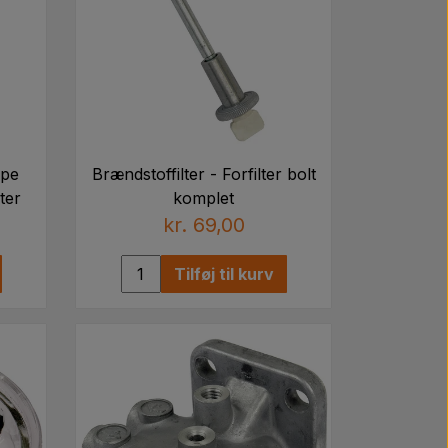
3044506R91, 505776, 3062788R91,
9, 3134477R92, 796051R91, 1133280R1,
ype
Brændstoffilter - Forfilter bolt
ter
komplet
kr. 69,00
Tilføj til kurv
 DONN9N074B, D8NN9N074AA,