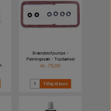
7260M91, 1049939M1, 1013891M1,
, 1851890M91, 1841890M1, 2621247M1,
Brændstofpumpe -
836218M92, 1802271M1, 851890M1
Pakningssæt - Topdæksel
k.
kr. 75,00
Tilføj til kurv
36010, 26560017, 26561117, 500043,