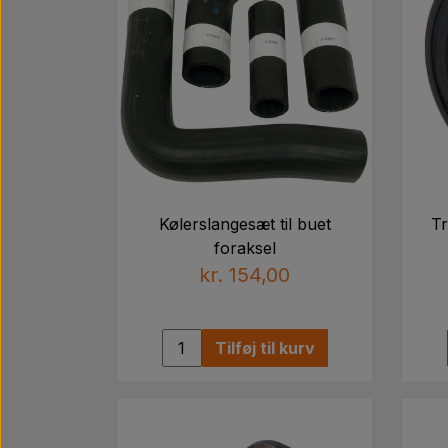
Kølerslangesæt til buet
T
foraksel
kr. 154,00
Tilføj til kurv