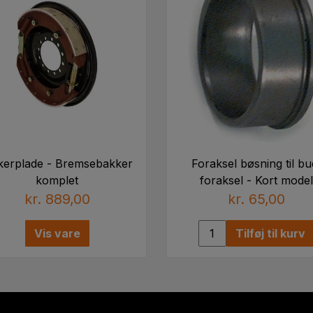
erplade - Bremsebakker
Foraksel bøsning til bu
komplet
foraksel - Kort model
kr. 889,00
kr. 65,00
Vis vare
Tilføj til kurv