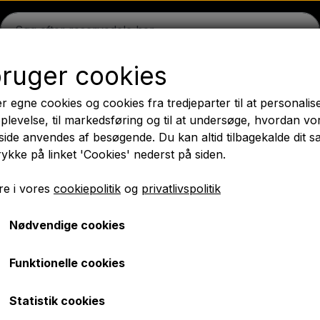
bruger cookies
on
Massey Ferguson
Fordson
Ford
Trækbomme - 
r egne cookies og cookies fra tredjeparter til at personalis
æk
Olie
Kemi
El-dele
LED Lygter
Pære
Maling 
plevelse, til markedsføring og til at undersøge, hvordan vo
ide anvendes af besøgende. Du kan altid tilbagekalde dit 
PTO Aksler GARDLOC
Værksted/ Værktøj
Tilbud
rykke på linket 'Cookies' nederst på siden.
✔ Hurtig levering
e i vores
cookiepolitik
og
privatlivspolitik
Nødvendige cookies
 FF167 - Fleetguard
Brændstoffilter - FF167 
Funktionelle cookies
kr. 49,00
Statistik cookies
Varenummer: A1.109023