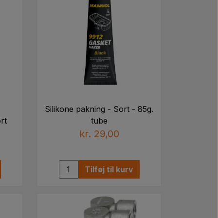
33, 855589600, 7701456925, 7701456923
Silikone pakning - Sort - 85g.
rt
tube
kr. 29,00
Tilføj til kurv