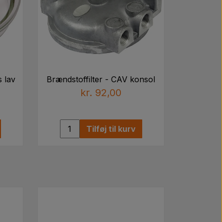
A, EDPN9N074AA, V34827, 2701E9150B,
84535312, C7TZ9365C, D0NN9N074B,
5
s lav
Brændstoffilter - CAV konsol
kr. 92,00
Tilføj til kurv
1, 31099, 26560017, 26561117,
960911