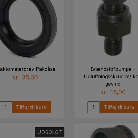
Renault
60005000894, 6005019592, 6005007409, 77014569
Valmet & Valtra
20315106, 836015106
raktometerdrev Pakdåse
Brændstofpumpe -
Udluftningsskrue m/ ko
kr. 35,00
gevind
kr. 45,00
Tilføj til kurv
Tilføj til kurv
UDSOLGT