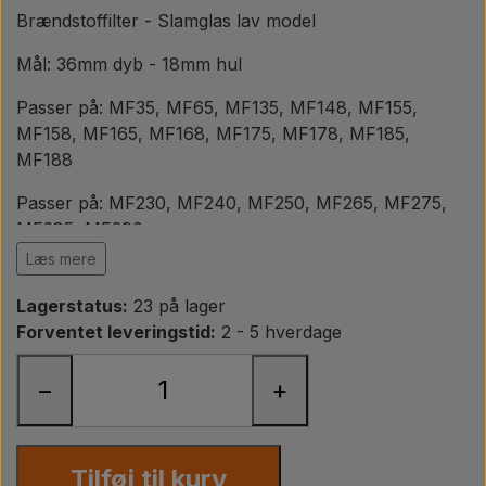
Pære
Brændstoffilter -
Slamglas lav model
Mål: 36mm dyb - 18mm hul
Maling Agricolour
Passer på: MF35, MF65, MF135, MF148, MF155,
MF158, MF165, MF168, MF175, MF178, MF185,
PTO Aksler GARDLOC
MF188
Passer på: MF230, MF240, MF250, MF265, MF275,
Værksted/ Værktøj
MF285, MF290
Læs mere
Passer på: MF350, MF362, MF365, MF375, MF390,
Tilbud
MF390T, MF398
Lagerstatus:
23 på lager
Forventet leveringstid:
2 - 5 hverdage
Passer på: MF550, MF565, MF575, MF590, MF595
−
+
Passer på: Ford 2000, 3000, 4000, 5000, 7000
Passer på: Ford 2600, 3600, 4600, 5600, 6600, 7600
Passer på: Ford 2610 2910, 3610, 3910, 4110, 4610,
Tilføj til kurv