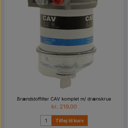
T19119, R56434
Landini
26560601, 26560111, 1890147M1, 126560102,
126560111, 126560601
Long Tractor
TX10383
Massey Ferguson
26560111, 1039071M1, 3638268M1, 1890147M1,
3907536M1
Perkins
26560111
Universal Tractors
FC25 00 02, FC250002
White Oliver
676989A
Brændstoffilter CAV komplet m/ drænskrue
kr. 219,00
Tilføj til kurv