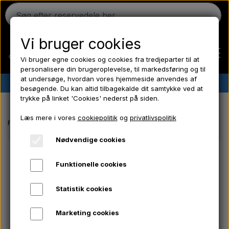
Vi bruger cookies
Vi bruger egne cookies og cookies fra tredjeparter til at
personalisere din brugeroplevelse, til markedsføring og til
at undersøge, hvordan vores hjemmeside anvendes af
✔︎
Dansk lager
✔︎ Hurtig levering ✔︎ Lave priser
besøgende. Du kan altid tilbagekalde dit samtykke ved at
trykke på linket 'Cookies' nederst på siden.
Hjem
Læs mere i vores
cookiepolitik
og
privatlivspolitik
Forside
Massey Ferguson reservedele
Brændstoffilter - Slamglas
Ferguson
Nødvendige cookies
Funktionelle cookies
Massey Ferguson
Statistik cookies
Fordson
Marketing cookies