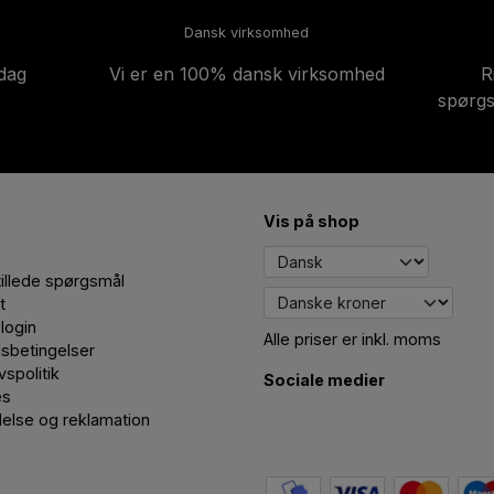
Dansk virksomhed
-dag
Vi er en 100% dansk virksomhed
R
spørgs
Vis på shop
tillede spørgsmål
t
login
Alle priser er inkl. moms
sbetingelser
ivspolitik
Sociale medier
es
delse og reklamation