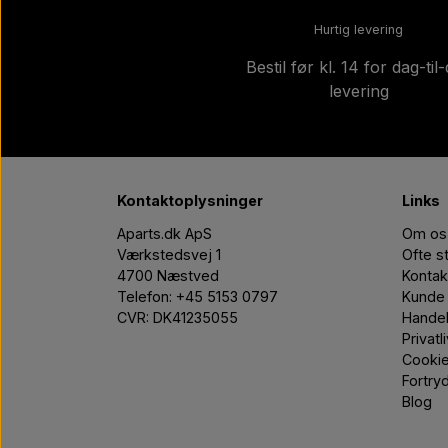
Hurtig levering
Bestil før kl. 14 for dag-til
levering
Kontaktoplysninger
Links
Aparts.dk ApS
Om os
Værkstedsvej 1
Ofte s
4700 Næstved
Kontak
Telefon: +45 5153 0797
Kunde 
CVR: DK41235055
Handel
Privatl
Cooki
Fortry
Blog