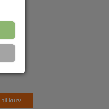
j til kurv
0, 69097, 94422, 169097