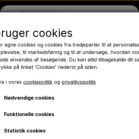
bruger cookies
on
Massey Ferguson
Fordson
Ford
Trækbomme - 
r egne cookies og cookies fra tredjeparter til at personalis
æk
Olie
Kemi
El-dele
LED Lygter
Pære
Maling 
plevelse, til markedsføring og til at undersøge, hvordan vo
ide anvendes af besøgende. Du kan altid tilbagekalde dit 
PTO Aksler GARDLOC
Værksted/ Værktøj
Tilbud
rykke på linket 'Cookies' nederst på siden.
✔ Hurtig levering
e i vores
cookiepolitik
og
privatlivspolitik
Nødvendige cookies
gssæt - Lip seal uden pakdåser
Bundpakningssæt - Lip 
Funktionelle cookies
kr. 174,00
Statistik cookies
Varenummer: A1.40606