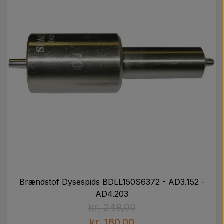
Brændstof Dysespids BDLL150S6372 - AD3.152 -
AD4.203
kr. 249,00
kr. 180,00