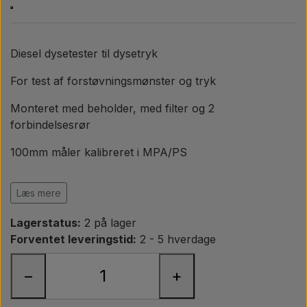
Pære
Maling Agricolour
Diesel dysetester til dysetryk
For test af forstøvningsmønster og tryk
PTO Aksler GARDLOC
Monteret med beholder, med filter og 2
forbindelsesrør
Værksted/ Værktøj
100mm måler kalibreret i MPA/PS
Tilbud
Kapasitet: 600BAR, 8700 PSI og 60 MPA
Læs mere
BEMÆRK: Engelsk manual
Lagerstatus:
2 på lager
Forventet leveringstid:
2 - 5 hverdage
−
+