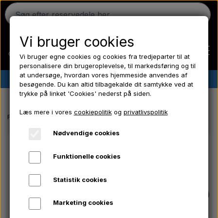
Vi bruger cookies
Vi bruger egne cookies og cookies fra tredjeparter til at
personalisere din brugeroplevelse, til markedsføring og til
at undersøge, hvordan vores hjemmeside anvendes af
✔︎
Dansk lager
✔︎ Hurtig levering ✔︎ Lave priser
besøgende. Du kan altid tilbagekalde dit samtykke ved at
trykke på linket 'Cookies' nederst på siden.
Hjem
Læs mere i vores
cookiepolitik
og
privatlivspolitik
Forside
EL-Dele/ Kemi/ Frostpropper/ Hydraulik/ Værktøj/ Pære/ Sikri
Ferguson
Nødvendige cookies
Funktionelle cookies
Massey Ferguson
Statistik cookies
Fordson
Marketing cookies