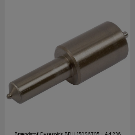
Brændstof Dysespids BDLL150S6705 - A4.236