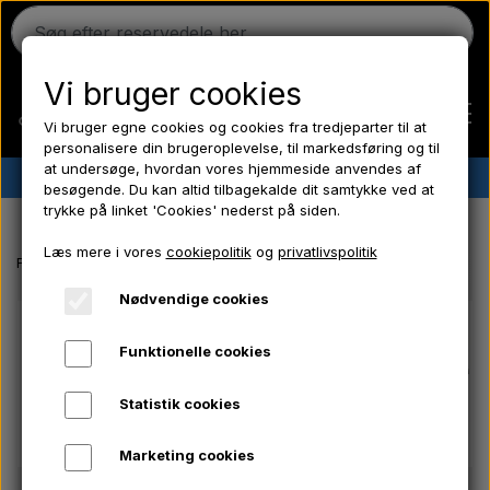
Vi bruger cookies
Vi bruger egne cookies og cookies fra tredjeparter til at
personalisere din brugeroplevelse, til markedsføring og til
at undersøge, hvordan vores hjemmeside anvendes af
✔︎
Dansk lager
✔︎ Hurtig levering ✔︎ Lave priser
besøgende. Du kan altid tilbagekalde dit samtykke ved at
trykke på linket 'Cookies' nederst på siden.
Hjem
Læs mere i vores
cookiepolitik
og
privatlivspolitik
Forside
Massey Ferguson reservedele
Emblemsæt MF575
Ferguson
Nødvendige cookies
Funktionelle cookies
Massey Ferguson
Statistik cookies
Fordson
Marketing cookies