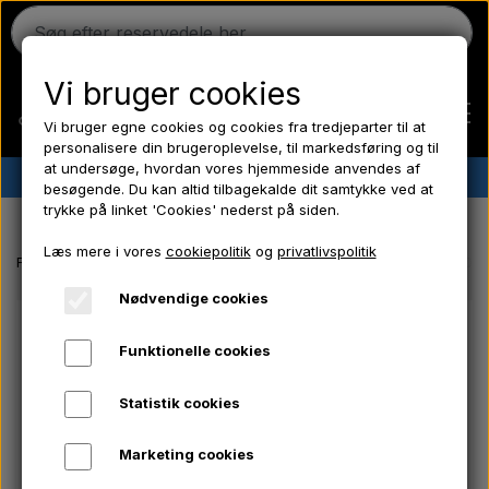
Vi bruger cookies
Vi bruger egne cookies og cookies fra tredjeparter til at
personalisere din brugeroplevelse, til markedsføring og til
at undersøge, hvordan vores hjemmeside anvendes af
✔︎
Dansk lager
✔︎ Hurtig levering ✔︎ Lave priser
besøgende. Du kan altid tilbagekalde dit samtykke ved at
trykke på linket 'Cookies' nederst på siden.
Hjem
Læs mere i vores
cookiepolitik
og
privatlivspolitik
Forside
Ford traktor reservedele
Emblemsæt - Transfers Ford 500
Ferguson
Nødvendige cookies
Funktionelle cookies
Massey Ferguson
Statistik cookies
Fordson
Marketing cookies