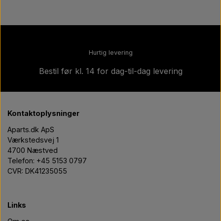
afhentning på vores lager efter aftale.
Hurtig levering
Bestil før kl. 14 for dag-til-dag levering
Kontaktoplysninger
Aparts.dk ApS
Værkstedsvej 1
4700 Næstved
Telefon: +45 5153 0797
CVR: DK41235055
Links