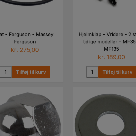
at - Ferguson - Massey
Hjelmklap - Vridere - 2 st
Ferguson
tidlige modeller - MF35
MF135
kr. 275,00
kr. 189,00
Tilføj til kurv
Tilføj til kurv