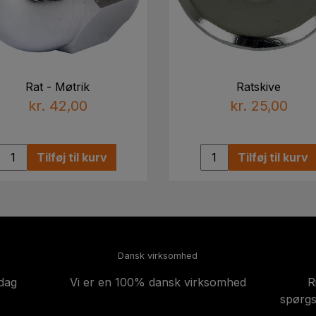
Rat - Møtrik
Ratskive
kr. 42,00
kr. 25,00
Tilføj til kurv
Tilføj til kurv
Dansk virksomhed
-dag
Vi er en 100% dansk virksomhed
R
spørgs