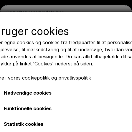
bruger cookies
on
Massey Ferguson
Fordson
Ford
Trækbomme - 
r egne cookies og cookies fra tredjeparter til at personalis
æk
Olie
Kemi
El-dele
LED Lygter
Pære
Maling 
plevelse, til markedsføring og til at undersøge, hvordan vo
ide anvendes af besøgende. Du kan altid tilbagekalde dit 
PTO Aksler GARDLOC
Værksted/ Værktøj
Tilbud
rykke på linket 'Cookies' nederst på siden.
✔ Hurtig levering
e i vores
cookiepolitik
og
privatlivspolitik
Nødvendige cookies
- Transfers sæt MF35X
Emblemsæt - Transfers
Funktionelle cookies
kr. 398,00
Statistik cookies
Varenummer: A5.52411