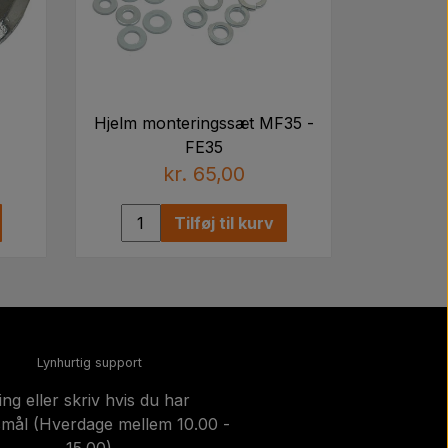
Hjelm monteringssæt MF35 -
FE35
kr. 65,00
Tilføj til kurv
Lynhurtig support
ing eller skriv hvis du har
mål (Hverdage mellem 10.00 -
15.00)