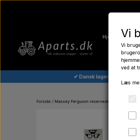
Vi 
Hjem
Fergus
Vi bruge
Traktord
brugero
hjemmes
ved at t
✔ Dansk lager
Læs mer
Forside
Massey Ferguson reservedele
Emblemsæt 