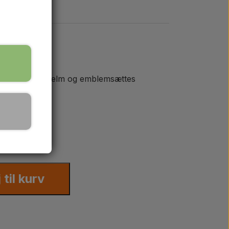
rskel mellem hjelm og emblemsættes
j til kurv