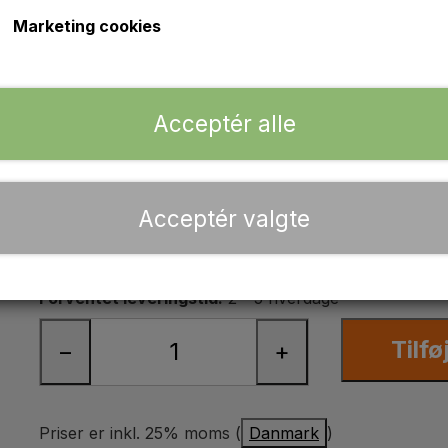
Marketing cookies
Emblemsæt -Transfers sæt MF35X
Med Sølvbogstaver og sort kant uden baggrund.
Acceptér alle
Med fritskårende bogstaver så man ikke ser farvefo
baggrundsfarve.
Acceptér valgte
Lagerstatus:
24 på lager
Forventet leveringstid:
2 - 5 hverdage
Tilfø
−
+
Priser er inkl. 25% moms (
Danmark
)