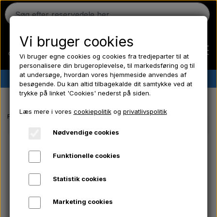
Vi bruger cookies
Vi bruger egne cookies og cookies fra tredjeparter til at
personalisere din brugeroplevelse, til markedsføring og til
at undersøge, hvordan vores hjemmeside anvendes af
✔︎
Dansk lager
✔︎ Hurtig levering ✔︎ Lave priser
besøgende. Du kan altid tilbagekalde dit samtykke ved at
trykke på linket 'Cookies' nederst på siden.
Hjem
Læs mere i vores
cookiepolitik
og
privatlivspolitik
Forside
Massey Ferguson reservedele
Frontgrill - Boltsæt 2 stk. -
Ferguson
Nødvendige cookies
Funktionelle cookies
Massey Ferguson
Statistik cookies
Fordson
Marketing cookies