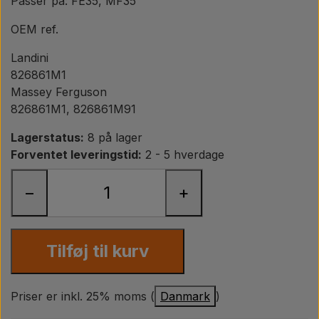
Passer på: FE35, MF35
Pære
OEM ref.
Maling Agricolour
Landini
826861M1
PTO Aksler GARDLOC
Massey Ferguson
826861M1, 826861M91
Værksted/ Værktøj
Lagerstatus:
8 på lager
Forventet leveringstid:
2 - 5 hverdage
Tilbud
−
+
Tilføj til kurv
Priser er inkl. 25% moms (
Danmark
)