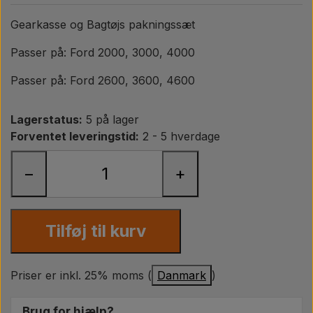
Pære
Gearkasse og Bagtøjs pakningssæt
Maling Agricolour
Passer på: Ford 2000, 3000, 4000
Passer på: Ford 2600, 3600, 4600
PTO Aksler GARDLOC
Lagerstatus:
5 på lager
Værksted/ Værktøj
Forventet leveringstid:
2 - 5 hverdage
−
+
Tilbud
Tilføj til kurv
Priser er inkl. 25% moms (
Danmark
)
Brug for hjælp?