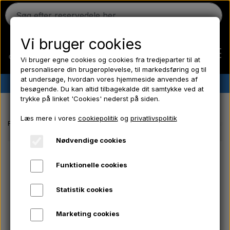
Vi bruger cookies
Vi bruger egne cookies og cookies fra tredjeparter til at
personalisere din brugeroplevelse, til markedsføring og til
at undersøge, hvordan vores hjemmeside anvendes af
✔︎
Dansk lager
✔︎ Hurtig levering ✔︎ Lave priser
besøgende. Du kan altid tilbagekalde dit samtykke ved at
trykke på linket 'Cookies' nederst på siden.
Hjem
Læs mere i vores
cookiepolitik
og
privatlivspolitik
Forside
Ford traktor reservedele
Gearkasse - Bagtøjspakningssæt -
Ferguson
Nødvendige cookies
Funktionelle cookies
Massey Ferguson
Statistik cookies
Fordson
Marketing cookies