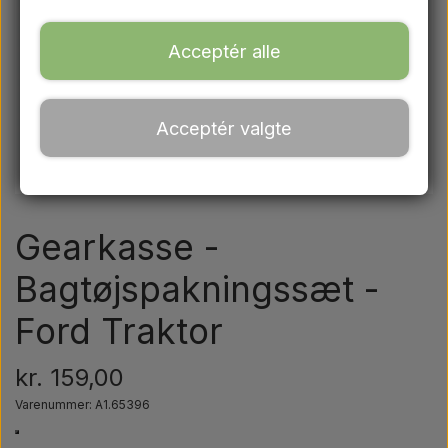
Ford
Acceptér alle
Trækbomme - Topstænger mv.
Acceptér valgte
Traktordæk
Olie
Gearkasse -
Kemi
Bagtøjspakningssæt -
Ford Traktor
El-dele
kr. 159,00
LED Lygter
Varenummer: A1.65396