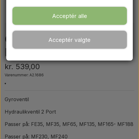
Ford
Acceptér alle
Trækbomme - Topstænger mv.
Gyroventil -
Acceptér valgte
Traktordæk
Hydraulikventil
Olie
kr. 539,00
Varenummer: A2.1686
Kemi
Gyroventil
El-dele
Hydraulikventil 2 Port
LED Lygter
Passer på: FE35, MF35, MF65, MF135, MF165- MF188
Passer på: MF230, MF240