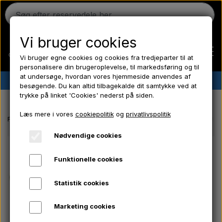
Vi bruger cookies
Vi bruger egne cookies og cookies fra tredjeparter til at
personalisere din brugeroplevelse, til markedsføring og til
at undersøge, hvordan vores hjemmeside anvendes af
✔︎
Dansk lager
✔︎ Hurtig levering ✔︎ Lave priser
besøgende. Du kan altid tilbagekalde dit samtykke ved at
trykke på linket 'Cookies' nederst på siden.
Hjem
Læs mere i vores
cookiepolitik
og
privatlivspolitik
Forside
Massey Ferguson reservedele
Gyroventil - Hydraulikventil
Ferguson
Nødvendige cookies
Funktionelle cookies
Massey Ferguson
Statistik cookies
Fordson
Marketing cookies