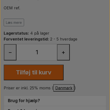
Pære
OEM ref.
Maling Agricolour
S5940, S.5940, 1696239M92
Læs mere
PTO Aksler GARDLOC
Lagerstatus:
4 på lager
Forventet leveringstid:
2 - 5 hverdage
Værksted/ Værktøj
−
+
Tilbud
Tilføj til kurv
Priser er inkl. 25% moms (
Danmark
)
Brug for hjælp?
Vi sidder klar til at hjælpe dig med at finde de helt