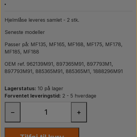
Pære
Maling Agricolour
Hjelmlåse leveres samlet - 2 stk.
Seneste modeller
PTO Aksler GARDLOC
Passer på: MF135, MF165, MF168, MF175, MF178,
MF185, MF188
Værksted/ Værktøj
OEM ref.
962139M91, 897365M91, 897793M1,
897793M91, 885365M91, 885365M1, 1888296M91
Tilbud
Lagerstatus:
10 på lager
Forventet leveringstid:
2 - 5 hverdage
−
+