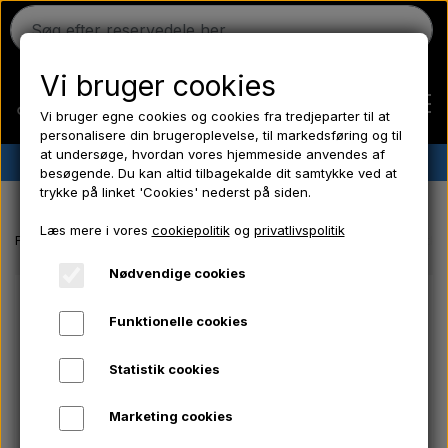
Vi bruger cookies
Vi bruger egne cookies og cookies fra tredjeparter til at
personalisere din brugeroplevelse, til markedsføring og til
at undersøge, hvordan vores hjemmeside anvendes af
✔︎
Dansk lager
✔︎ Hurtig levering ✔︎ Lave priser
besøgende. Du kan altid tilbagekalde dit samtykke ved at
trykke på linket 'Cookies' nederst på siden.
Hjem
Læs mere i vores
cookiepolitik
og
privatlivspolitik
Forside
Massey Ferguson reservedele
Hjelmklap - Vridere - 2 stk.
Ferguson
Nødvendige cookies
Funktionelle cookies
Massey Ferguson
Statistik cookies
Fordson
Marketing cookies