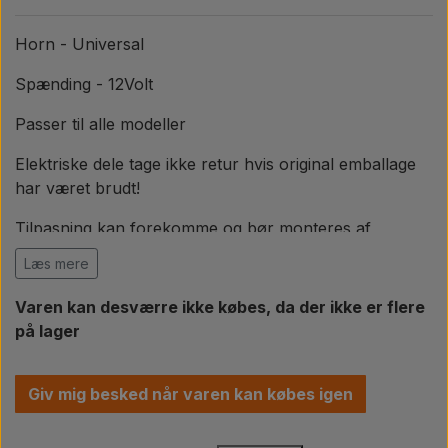
Pære
Horn - Universal
Maling Agricolour
Spænding - 12Volt
Passer til alle modeller
PTO Aksler GARDLOC
Elektriske dele tage ikke retur hvis original emballage
har været brudt!
Værksted/ Værktøj
Tilpasning kan forekomme og bør monteres af
kyndige personer med viden om elektronik.
Tilbud
Læs mere
Varen kan desværre ikke købes, da der ikke er flere
på lager
Giv mig besked når varen kan købes igen