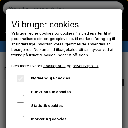
Vi bruger cookies
Vi bruger egne cookies og cookies fra tredjeparter til at
personalisere din brugeroplevelse, til markedsføring og til
at undersøge, hvordan vores hjemmeside anvendes af
✔︎
Dansk lager
✔︎ Hurtig levering ✔︎ Lave priser
besøgende. Du kan altid tilbagekalde dit samtykke ved at
trykke på linket 'Cookies' nederst på siden.
Hjem
Læs mere i vores
cookiepolitik
og
privatlivspolitik
Forside
EL-Dele/ Kemi/ Frostpropper/ Hydraulik/ Værktøj/ Pære/ Sikri
Ferguson
Nødvendige cookies
UDSOLGT
Funktionelle cookies
Massey Ferguson
Statistik cookies
Fordson
Marketing cookies