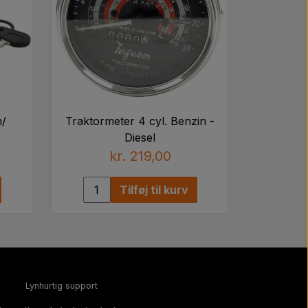
m/
Traktormeter 4 cyl. Benzin -
Diesel
kr. 219,00
Tilføj til kurv
Lynhurtig support