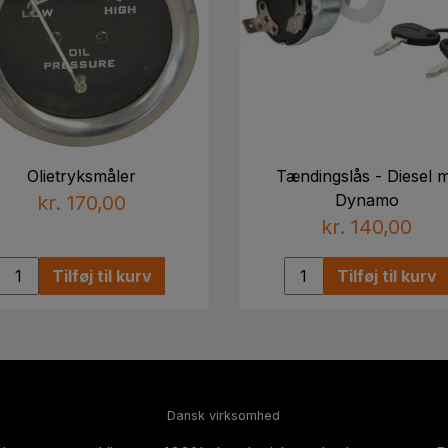
Olietryksmåler
Tændingslås - Diesel 
Dynamo
kr. 170,00
kr. 140,00
Tilføj til kurv
Tilføj til kurv
Dansk virksomhed