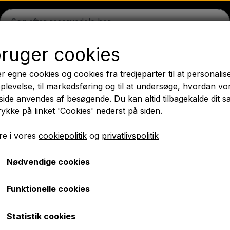
bruger cookies
on
Massey Ferguson
Fordson
Ford
Trækbomme - 
r egne cookies og cookies fra tredjeparter til at personalis
æk
Olie
Kemi
El-dele
LED Lygter
Pære
Maling 
plevelse, til markedsføring og til at undersøge, hvordan vo
ide anvendes af besøgende. Du kan altid tilbagekalde dit 
PTO Aksler GARDLOC
Værksted/ Værktøj
Tilbud
rykke på linket 'Cookies' nederst på siden.
✔ Hurtig levering
e i vores
cookiepolitik
og
privatlivspolitik
Nødvendige cookies
ktøj/ Pære/ Sikringer/ Bolte
El-dele
Hornkontakt
Hornkontakt
Funktionelle cookies
kr. 49,00
Statistik cookies
Varenummer: A2.51967