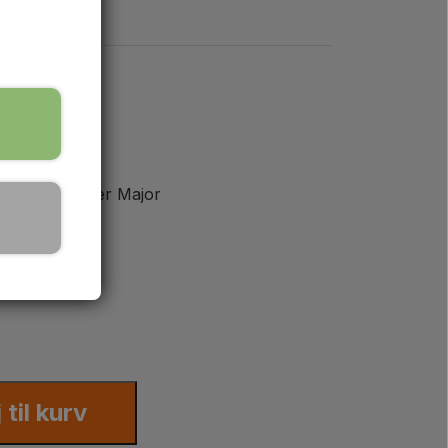
r Major, Super Major
0
0, 995, 996
j til kurv