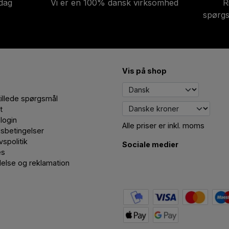
-dag
Vi er en 100% dansk virksomhed
R
spørgs
Vis på shop
tillede spørgsmål
t
login
Alle priser er inkl. moms
sbetingelser
ivspolitik
Sociale medier
es
delse og reklamation