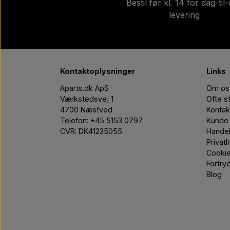
Bestil før kl. 14 for dag-til
levering
Kontaktoplysninger
Links
Aparts.dk ApS
Om os
Værkstedsvej 1
Ofte s
4700 Næstved
Kontak
Telefon: +45 5153 0797
Kunde 
CVR: DK41235055
Handel
Privatl
Cooki
Fortry
Blog