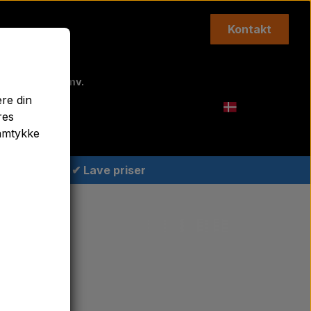
Kontakt
Topstænger mv.
ere din
Agricolour
res
samtykke
✔ Lave priser