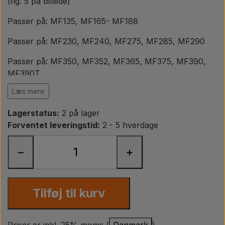
Pære
(fig. 5 på billede)
Passer på: MF135, MF165- MF188
Maling Agricolour
Passer på: MF230, MF240, MF275, MF285, MF290
Passer på: MF350, MF352, MF365, MF375, MF390,
PTO Aksler GARDLOC
MF390T
Læs mere
Passer på: MF595
Værksted/ Værktøj
Lagerstatus:
2 på lager
Passer på: MF1080, MF1200, MF1250
Forventet leveringstid:
2 - 5 hverdage
Tilbud
OEM ref.
−
+
Massey Ferguson
898229M1
Tilføj til kurv
Priser er inkl. 25% moms (
Danmark
)