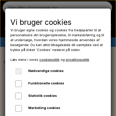
Vi bruger cookies
Vi bruger egne cookies og cookies fra tredjeparter til at
personalisere din brugeroplevelse, til markedsføring og til
at undersøge, hvordan vores hjemmeside anvendes af
✔︎
Dansk lager
✔︎ Hurtig levering ✔︎ Lave priser
besøgende. Du kan altid tilbagekalde dit samtykke ved at
trykke på linket 'Cookies' nederst på siden.
Hjem
Læs mere i vores
cookiepolitik
og
privatlivspolitik
Forside
Massey Ferguson reservedele
Hydraulikrør - Trykrør - 31
Ferguson
Nødvendige cookies
Funktionelle cookies
Massey Ferguson
Statistik cookies
Fordson
Marketing cookies