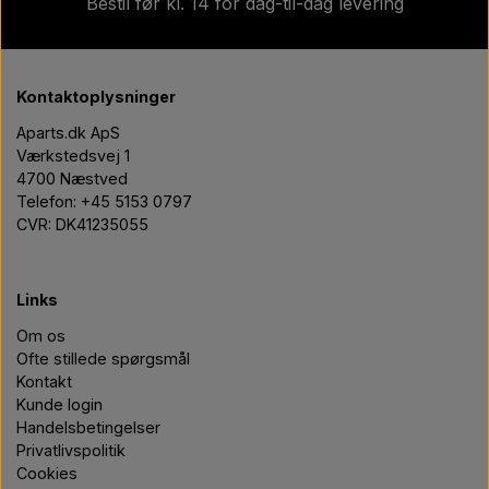
Bestil før kl. 14 for dag-til-dag levering
Kontaktoplysninger
Aparts.dk ApS
Værkstedsvej 1
4700 Næstved
Telefon: +45 5153 0797
CVR: DK41235055
Links
Om os
Ofte stillede spørgsmål
Kontakt
Kunde login
Handelsbetingelser
Privatlivspolitik
Cookies