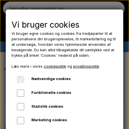
Vi bruger cookies
Vi bruger egne cookies og cookies fra tredjeparter til at
personalisere din brugeroplevelse, til markedsføring og til
at undersøge, hvordan vores hjemmeside anvendes af
✔︎
Dansk lager
✔︎ Hurtig levering ✔︎ Lave priser
besøgende. Du kan altid tilbagekalde dit samtykke ved at
trykke på linket 'Cookies' nederst på siden.
Hjem
Læs mere i vores
cookiepolitik
og
privatlivspolitik
Forside
EL-Dele/ Kemi/ Frostpropper/ Hydraulik/ Værktøj/ Pære/ Sikri
Ferguson
Nødvendige cookies
Funktionelle cookies
Massey Ferguson
Statistik cookies
Fordson
Marketing cookies