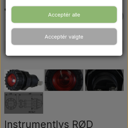
Ford
Acceptér alle
Trækbomme - Topstænger mv.
Acceptér valgte
Traktordæk
Olie
Kemi
El-dele
LED Lygter
Instrumentlys RØD