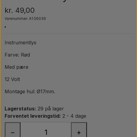
Pære
kr. 49,00
Varenummer: A1.56039
Maling Agricolour
PTO Aksler GARDLOC
Instrumentlys
Farve: Rød
Værksted/ Værktøj
Med pære
Tilbud
12 Volt
Montage hul: Ø17mm.
Lagerstatus:
29 på lager
Forventet leveringstid:
2 - 4 dage
−
+