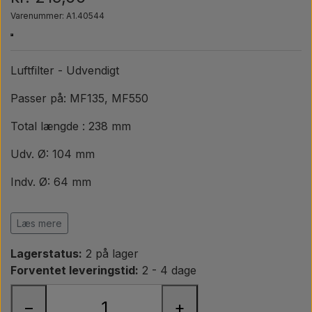
Pære
Varenummer: A1.40544
Maling Agricolour
Luftfilter - Udvendigt
PTO Aksler GARDLOC
Passer på: MF135, MF550
Total længde : 238 mm
Værksted/ Værktøj
Udv. Ø: 104 mm
Tilbud
Indv. Ø: 64 mm
Indv. Ø: 17 mm
Læs mere
Mål gerne det gamle inden bestilling
Lagerstatus:
2 på lager
OEM ref.
Forventet leveringstid:
2 - 4 dage
Crosland Filters
−
+
CR9554, 9554