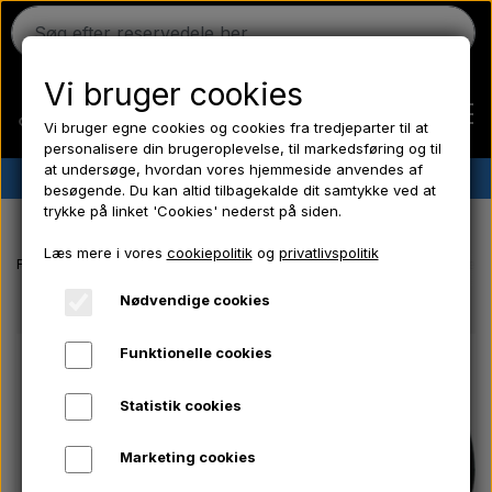
Vi bruger cookies
Vi bruger egne cookies og cookies fra tredjeparter til at
personalisere din brugeroplevelse, til markedsføring og til
at undersøge, hvordan vores hjemmeside anvendes af
✔︎
Dansk lager
✔︎ Hurtig levering ✔︎ Lave priser
besøgende. Du kan altid tilbagekalde dit samtykke ved at
trykke på linket 'Cookies' nederst på siden.
Hjem
Læs mere i vores
cookiepolitik
og
privatlivspolitik
Forside
Massey Ferguson reservedele
Luftfilter - Udvendigt - Læ
Ferguson
Nødvendige cookies
Funktionelle cookies
Massey Ferguson
Statistik cookies
Fordson
Marketing cookies