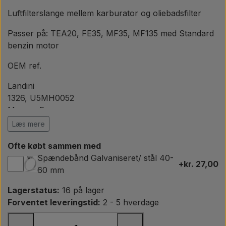
Pære
Luftfilterslange mellem karburator og oliebadsfilter
Maling Agricolour
Passer på: TEA20, FE35, MF35, MF135 med Standard
benzin motor
PTO Aksler GARDLOC
OEM ref.
Landini
Værksted/ Værktøj
1326, U5MH0052
Massey Ferguson
3638251M91, 3637572M1, U5MH0052, 1326
Læs mere
Tilbud
Perkins
Ofte købt sammen med
U5MH0052
Spændebånd Galvaniseret/ stål 40-
Zetor
+kr. 27,00
60 mm
70011306
Lagerstatus:
16 på lager
Forventet leveringstid:
2 - 5 hverdage