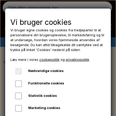
Vi bruger cookies
Vi bruger egne cookies og cookies fra tredjeparter til at
personalisere din brugeroplevelse, til markedsføring og til
at undersøge, hvordan vores hjemmeside anvendes af
✔︎
Dansk lager
✔︎ Hurtig levering ✔︎ Lave priser
besøgende. Du kan altid tilbagekalde dit samtykke ved at
trykke på linket 'Cookies' nederst på siden.
Hjem
Læs mere i vores
cookiepolitik
og
privatlivspolitik
Forside
Massey Ferguson reservedele
Luftfilterslange 28G karbura
Ferguson
Nødvendige cookies
Funktionelle cookies
Massey Ferguson
Statistik cookies
Fordson
Marketing cookies