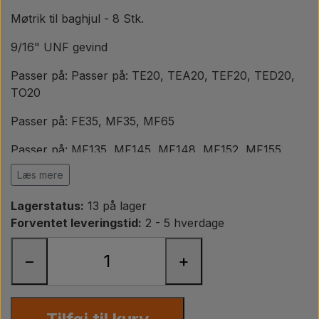
Pære
Møtrik til baghjul - 8 Stk.
Maling Agricolour
9/16" UNF gevind
Passer på: Passer på: TE20, TEA20, TEF20, TED20,
PTO Aksler GARDLOC
TO20
Passer på: FE35, MF35, MF65
Værksted/ Værktøj
Passer på: MF135, MF145, MF148, MF152, MF155,
MF158, MF165, MF168, MF175, MF178, MF185,
Læs mere
Tilbud
MF188
Lagerstatus:
13 på lager
Passer på: MF230, MF240, MF250, MF255, MF260,
Forventet leveringstid:
2 - 5 hverdage
MF265, MF275, MF285, MF290
−
+
Passer på: MF340
Passer på: MF550, MF560, MF565, MF575, MF590
Passer på: MF675 før 1984, MF690