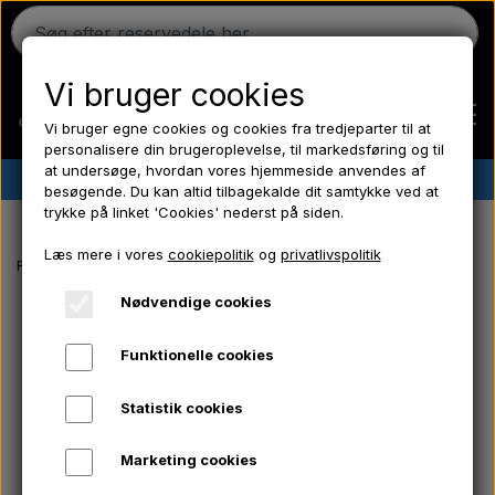
Vi bruger cookies
Vi bruger egne cookies og cookies fra tredjeparter til at
personalisere din brugeroplevelse, til markedsføring og til
at undersøge, hvordan vores hjemmeside anvendes af
✔︎
Dansk lager
✔︎ Hurtig levering ✔︎ Lave priser
besøgende. Du kan altid tilbagekalde dit samtykke ved at
trykke på linket 'Cookies' nederst på siden.
Hjem
Læs mere i vores
cookiepolitik
og
privatlivspolitik
Forside
Massey Ferguson reservedele
Møtrik 9/16" UNF Baghjul - 8 
Ferguson
Nødvendige cookies
Funktionelle cookies
Massey Ferguson
Statistik cookies
Fordson
Marketing cookies