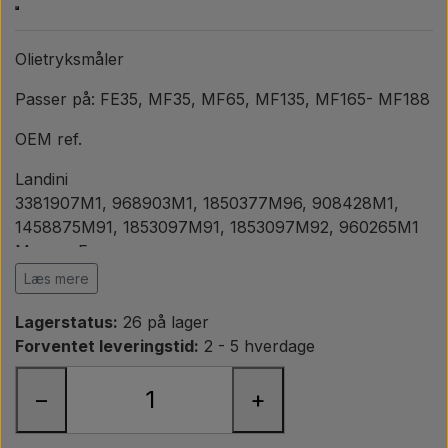
Pære
Olietryksmåler
Maling Agricolour
Passer på: FE35, MF35, MF65, MF135, MF165- MF188
PTO Aksler GARDLOC
OEM ref.
Landini
Værksted/ Værktøj
3381907M1, 968903M1, 1850377M96, 908428M1,
1458875M91, 1853097M91, 1853097M92, 960265M1
Massey Ferguson
Tilbud
960265M1, 968903M1, 908428M1, 506902M92,
Læs mere
1458875M91, 3381907M1, 1853097M91, 1853097M92,
Lagerstatus:
26 på lager
1853097V91, 1850337M96, 1850377M96
Forventet leveringstid:
2 - 5 hverdage
−
+