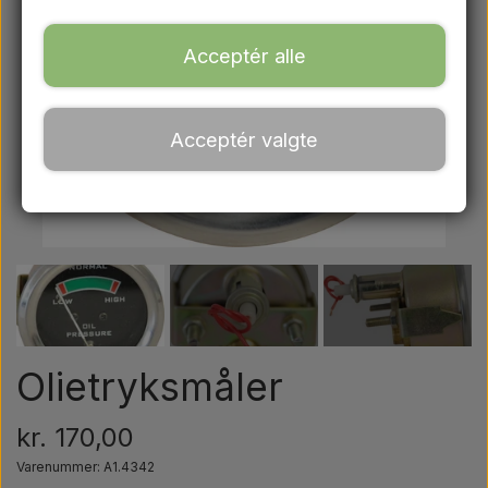
Ford
Acceptér alle
Trækbomme - Topstænger mv.
Acceptér valgte
Traktordæk
Olie
Kemi
El-dele
Olietryksmåler
LED Lygter
kr. 170,00
Varenummer: A1.4342