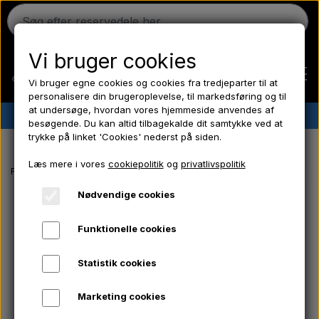
Vi bruger cookies
Vi bruger egne cookies og cookies fra tredjeparter til at
personalisere din brugeroplevelse, til markedsføring og til
at undersøge, hvordan vores hjemmeside anvendes af
✔︎
Dansk lager
✔︎ Hurtig levering ✔︎ Lave priser
besøgende. Du kan altid tilbagekalde dit samtykke ved at
trykke på linket 'Cookies' nederst på siden.
Hjem
Læs mere i vores
cookiepolitik
og
privatlivspolitik
Forside
Massey Ferguson reservedele
Olietryksmåler
Ferguson
Nødvendige cookies
Funktionelle cookies
Massey Ferguson
Statistik cookies
Fordson
Marketing cookies