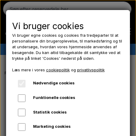
Vi bruger cookies
Vi bruger egne cookies og cookies fra tredjeparter til at
personalisere din brugeroplevelse, til markedsføring og til
at undersøge, hvordan vores hjemmeside anvendes af
✔︎
Dansk lager
✔︎ Hurtig levering ✔︎ Lave priser
besøgende. Du kan altid tilbagekalde dit samtykke ved at
trykke på linket 'Cookies' nederst på siden.
Hjem
Læs mere i vores
cookiepolitik
og
privatlivspolitik
Forside
EL-Dele/ Kemi/ Frostpropper/ Hydraulik/ Værktøj/ Pære/ Sikri
Ferguson
Nødvendige cookies
Funktionelle cookies
Massey Ferguson
Statistik cookies
Fordson
Marketing cookies