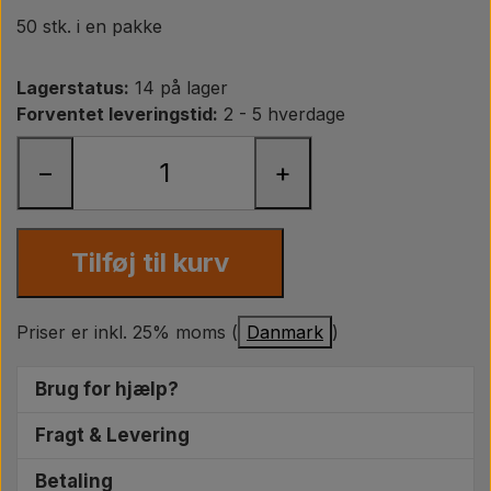
Pære
50 stk. i en pakke
Maling Agricolour
Lagerstatus:
14 på lager
Forventet leveringstid:
2 - 5 hverdage
PTO Aksler GARDLOC
−
+
Værksted/ Værktøj
Tilføj til kurv
Tilbud
Priser er inkl. 25% moms (
Danmark
)
Brug for hjælp?
Vi sidder klar til at hjælpe dig med at finde de helt
Fragt & Levering
rigtige reservedele til din traktor. I hverdage
Ved bestilling på hverdage før kl. 14.00 forventes
mellem 10.00 - 15.00 kan du ringe på
+45 5153
Betaling