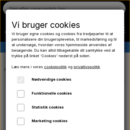
Vi bruger cookies
Vi bruger egne cookies og cookies fra tredjeparter til at
personalisere din brugeroplevelse, til markedsføring og til
at undersøge, hvordan vores hjemmeside anvendes af
✔︎
Dansk lager
✔︎ Hurtig levering ✔︎ Lave priser
besøgende. Du kan altid tilbagekalde dit samtykke ved at
trykke på linket 'Cookies' nederst på siden.
Hjem
Læs mere i vores
cookiepolitik
og
privatlivspolitik
Forside
Massey Ferguson reservedele
Styrekugle bagerste
Ferguson
Nødvendige cookies
Funktionelle cookies
Massey Ferguson
Statistik cookies
Fordson
Marketing cookies