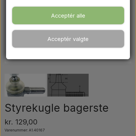
Ford
Acceptér alle
Trækbomme - Topstænger mv.
Acceptér valgte
Traktordæk
Olie
Kemi
El-dele
Styrekugle bagerste
LED Lygter
kr. 129,00
Varenummer: A1.40167