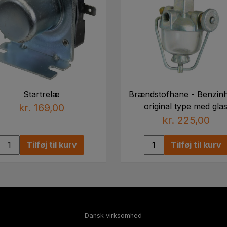
Startrelæ
Brændstofhane - Benzin
original type med gla
kr. 169,00
kr. 225,00
Tilføj til kurv
Tilføj til kurv
Dansk virksomhed