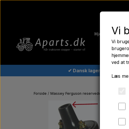
Vi 
Hjem
Fergus
Vi bruge
Traktord
brugero
hjemmes
ved at t
✔ Dansk lager
Læs mer
Forside
Massey Ferguson reservedele
Tændspole 1