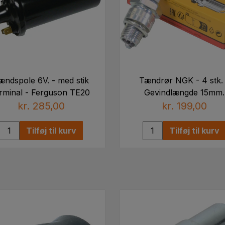
ændspole 6V. - med stik
Tændrør NGK - 4 stk. 
erminal - Ferguson TE20
Gevindlængde 15mm.
kr. 285,00
kr. 199,00
Tilføj til kurv
Tilføj til kurv