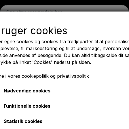
bruger cookies
on
Massey Ferguson
Fordson
Ford
Trækbomme - 
r egne cookies og cookies fra tredjeparter til at personalis
æk
Olie
Kemi
El-dele
LED Lygter
Pære
Maling 
plevelse, til markedsføring og til at undersøge, hvordan vo
ide anvendes af besøgende. Du kan altid tilbagekalde dit 
PTO Aksler GARDLOC
Værksted/ Værktøj
Tilbud
rykke på linket 'Cookies' nederst på siden.
✔ Hurtig levering
e i vores
cookiepolitik
og
privatlivspolitik
Nødvendige cookies
2V. - med stik terminal
Tændspole 12V. - med st
Funktionelle cookies
kr. 279,00
Statistik cookies
Varenummer: A1.61016