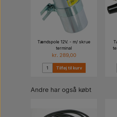
Tændspole 12V. - m/ skrue
T
terminal
t
kr. 289,00
Tilføj til kurv
Andre har også købt