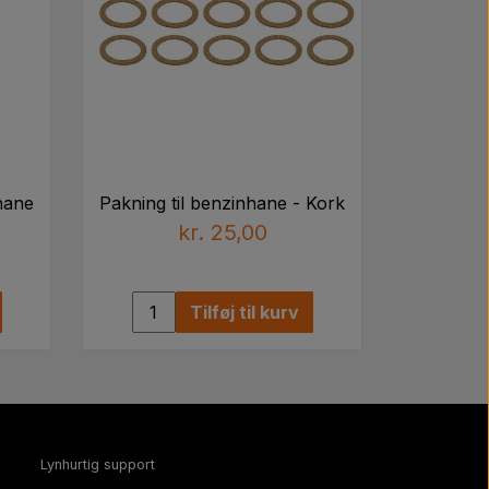
hane
Pakning til benzinhane - Kork
s
kr. 25,00
Tilføj til kurv
Lynhurtig support