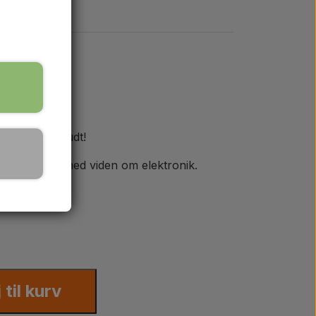
 har været brudt!
e personer med viden om elektronik.
j til kurv