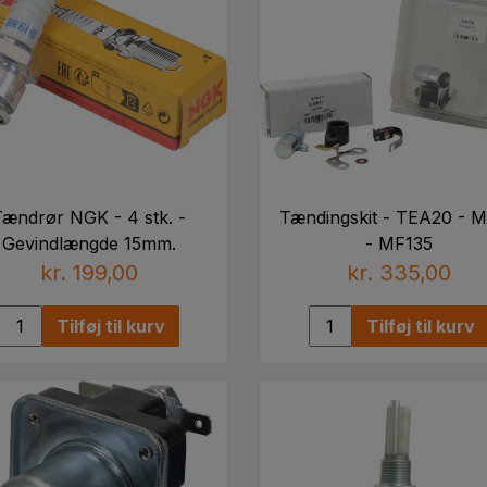
Tændrør NGK - 4 stk. -
Tændingskit - TEA20 - 
Gevindlængde 15mm.
- MF135
kr. 199,00
kr. 335,00
Tilføj til kurv
Tilføj til kurv