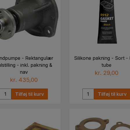
ndpumpe - Rektangulær
Silikone pakning - Sort -
lstilling - inkl. pakning &
tube
nav
kr. 29,00
kr. 435,00
Tilføj til kurv
Tilføj til kurv