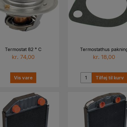
Termostat 82 ° C
Termostathus paknin
kr. 74,00
kr. 18,00
Vis vare
Tilføj til kurv