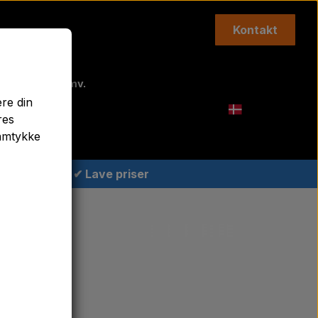
Kontakt
Topstænger mv.
ere din
Agricolour
res
samtykke
✔ Lave priser