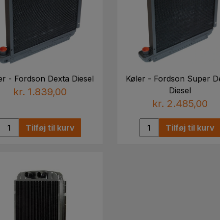
er - Fordson Dexta Diesel
Køler - Fordson Super D
Diesel
kr. 1.839,00
kr. 2.485,00
Tilføj til kurv
Tilføj til kurv