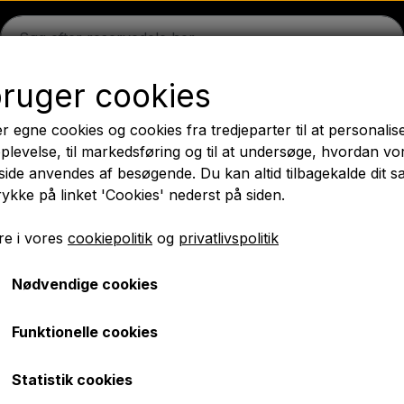
bruger cookies
on
Massey Ferguson
Fordson
Ford
Trækbomme - 
r egne cookies og cookies fra tredjeparter til at personalis
æk
Olie
Kemi
El-dele
LED Lygter
Pære
Maling 
plevelse, til markedsføring og til at undersøge, hvordan vo
ide anvendes af besøgende. Du kan altid tilbagekalde dit 
PTO Aksler GARDLOC
Værksted/ Værktøj
Tilbud
rykke på linket 'Cookies' nederst på siden.
✔ Hurtig levering
e i vores
cookiepolitik
og
privatlivspolitik
Nødvendige cookies
4 ° C
Termostat 74 ° C
Funktionelle cookies
kr. 74,00
Statistik cookies
Varenummer: A1.65030