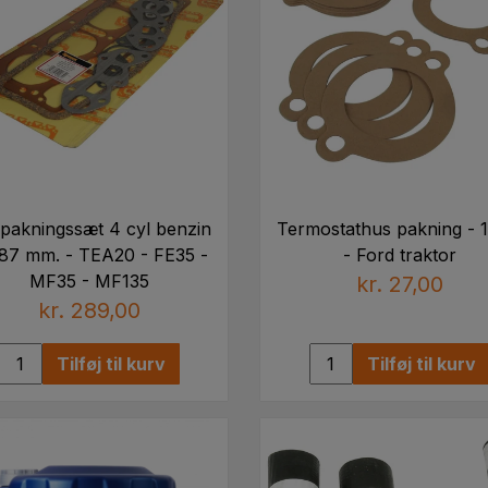
pakningssæt 4 cyl benzin
Termostathus pakning - 1 
87 mm. - TEA20 - FE35 -
- Ford traktor
MF35 - MF135
kr. 27,00
kr. 289,00
Tilføj til kurv
Tilføj til kurv