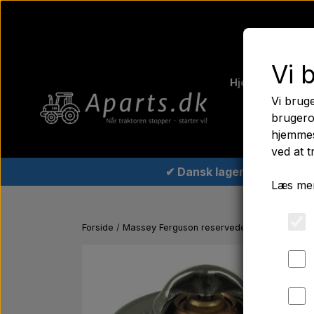
Vi 
Hjem
Fergus
Vi bruge
Traktord
brugero
hjemmes
ved at t
✔ Dansk lager
Læs mer
Forside
Massey Ferguson reservedele
Termostat 7