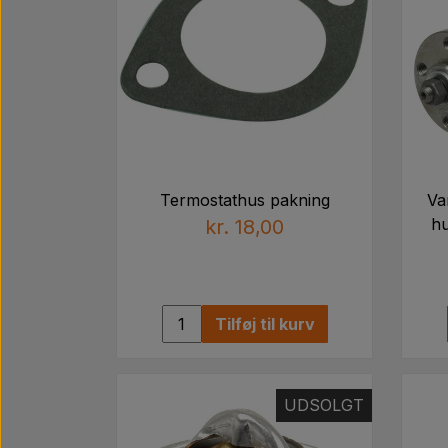
Termostathus pakning
Va
hu
kr. 18,00
Tilføj til kurv
UDSOLGT