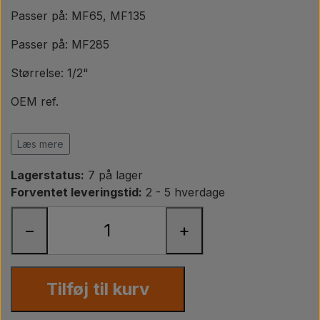
Pære
Passer på: MF65, MF135
Passer på: MF285
Maling Agricolour
Størrelse: 1/2"
PTO Aksler GARDLOC
OEM ref.
2431154
Værksted/ Værktøj
Læs mere
Lagerstatus:
7 på lager
Tilbud
Forventet leveringstid:
2 - 5 hverdage
−
+
Tilføj til kurv