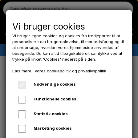
Vi bruger cookies
Vi bruger egne cookies og cookies fra tredjeparter til at
personalisere din brugeroplevelse, til markedsføring og til
at undersøge, hvordan vores hjemmeside anvendes af
✔︎
Dansk lager
✔︎ Hurtig levering ✔︎ Lave priser
besøgende. Du kan altid tilbagekalde dit samtykke ved at
trykke på linket 'Cookies' nederst på siden.
Hjem
Læs mere i vores
cookiepolitik
og
privatlivspolitik
Forside
Massey Ferguson reservedele
Vandpumpe - Prop
Ferguson
Nødvendige cookies
Funktionelle cookies
Massey Ferguson
Statistik cookies
Fordson
Marketing cookies