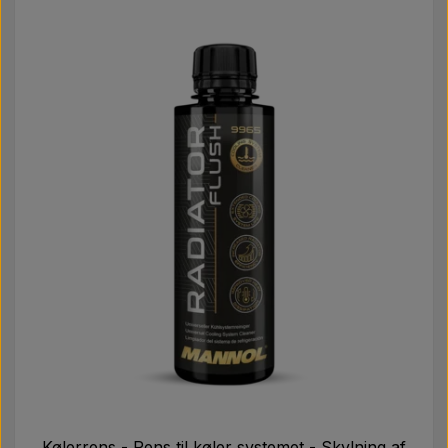
Kølerrens - Rens til køler systemet - Skylning af