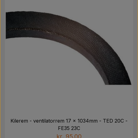
Pære
Maling Agricolour
PTO Aksler GARDLOC
Værksted/ Værktøj
Tilbud
Kilerem - ventilatorrem 17 x 1034mm - TED 20C -
FE35 23C
kr. 95,00