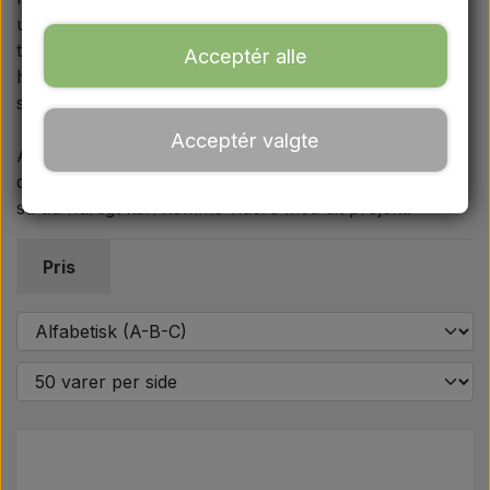
Ford
uanset hvilken del du leder efter til din Ferguson TE20
traktor, er vi sikre på at vi kan hjælpe. Kig dig omkring
Acceptér alle
her på siden, eller ring/skriv til os, hvis du har
Trækbomme - Topstænger mv.
spørgsmål eller brug for vejledning.
Acceptér valgte
Traktordæk
Alle bestillinger pakkes og sendes direkte fra vores
danske lager i Næstved. Vi tilbyder altid hurtig levering,
så du hurtigt kan komme videre med dit projekt.
Olie
Pris
Kemi
El-dele
LED Lygter