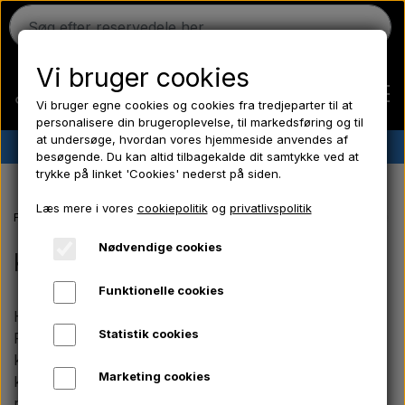
Vi bruger cookies
Vi bruger egne cookies og cookies fra tredjeparter til at
personalisere din brugeroplevelse, til markedsføring og til
at undersøge, hvordan vores hjemmeside anvendes af
✔︎
Dansk lager
✔︎ Hurtig levering ✔︎ Lave priser
besøgende. Du kan altid tilbagekalde dit samtykke ved at
trykke på linket 'Cookies' nederst på siden.
Hjem
Læs mere i vores
cookiepolitik
og
privatlivspolitik
Forside
Ferguson reservedele
Ferguson TE20 reservedele
Kølers
Ferguson
Nødvendige cookies
Kølersystem
Funktionelle cookies
Massey Ferguson
Her finder du alle vores dele til kølersystemet på din
Statistik cookies
Ferguson TE20. Hos Aparts har vi specialiseret os i
Fordson
komponenter til veterantraktorer, og her i denne
Marketing cookies
kategori, har vi samlet et komplet udvalg af
reservedele, der sikrer effektiv køling af din TE20. Så