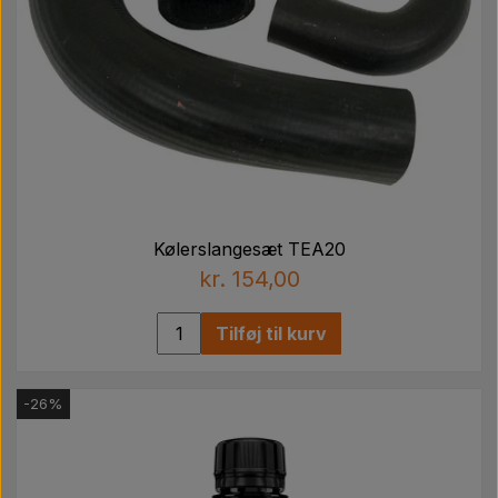
Kølerslangesæt TEA20
kr. 154,00
Tilføj til kurv
-26%