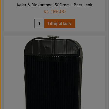
Køler & Bloktætner 150Gram - Bars Leak
kr. 198,00
Tilføj til kurv