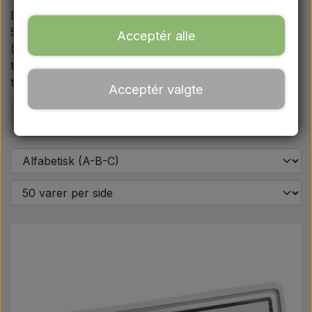
Ford
Du finder desuden model-specifikke emblemsæt til MF
550, 565, 575, 590 og 595 samt gearskiftesymboler
Acceptér alle
(både R-1-2-3 og L-S-H) til kabinen. Har du spørgsmål
Trækbomme - Topstænger mv.
til produkterne, sidder vi klar til at hjælpe på mail eller
telefon.
Acceptér valgte
Traktordæk
Pris
Olie
Kemi
El-dele
LED Lygter