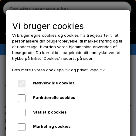
Vi bruger cookies
Vi bruger egne cookies og cookies fra tredjeparter til at
personalisere din brugeroplevelse, til markedsføring og til
at undersøge, hvordan vores hjemmeside anvendes af
✔︎
Dansk lager
✔︎ Hurtig levering ✔︎ Lave priser
besøgende. Du kan altid tilbagekalde dit samtykke ved at
trykke på linket 'Cookies' nederst på siden.
Hjem
Læs mere i vores
cookiepolitik
og
privatlivspolitik
Forside
Massey Ferguson reservedele
MF 500 serien
Transfers,
Ferguson
Nødvendige cookies
Transfers, Emblemer & Kromdele
Funktionelle cookies
Massey Ferguson
Aparts tilbyder mærkater og visuelle detaljer til Massey
Statistik cookies
Ferguson 500-serien. Sortimentet omfatter det
Fordson
klassiske MF-frontemblem samt "Triple Triangle"-
Marketing cookies
emblemer i både stor og lille model.