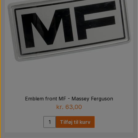
Pære
Maling Agricolour
PTO Aksler GARDLOC
Værksted/ Værktøj
Tilbud
Emblem front MF - Massey Ferguson
kr. 63,00
Tilføj til kurv