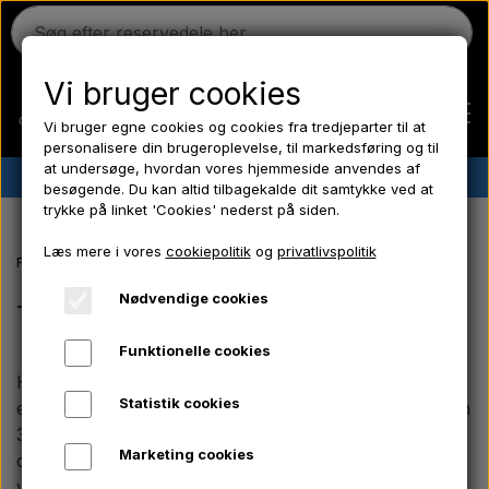
Vi bruger cookies
Vi bruger egne cookies og cookies fra tredjeparter til at
personalisere din brugeroplevelse, til markedsføring og til
at undersøge, hvordan vores hjemmeside anvendes af
✔︎
Dansk lager
✔︎ Hurtig levering ✔︎ Lave priser
besøgende. Du kan altid tilbagekalde dit samtykke ved at
trykke på linket 'Cookies' nederst på siden.
Hjem
Læs mere i vores
cookiepolitik
og
privatlivspolitik
Forside
Massey Ferguson reservedele
MF 35 reservedele
Transf
Ferguson
Nødvendige cookies
Transfers, Emblemer & Kromdele
Funktionelle cookies
Massey Ferguson
Hos Aparts finder du et bredt udvalg af transfers,
Statistik cookies
emblemer og blanke kromdele til din Massey Ferguson
Fordson
35. Sortimentet dækker frontemblemer transfers sæt,
Marketing cookies
og kromdele, der passer nøjagtigt på din MF 35
veterantraktor.