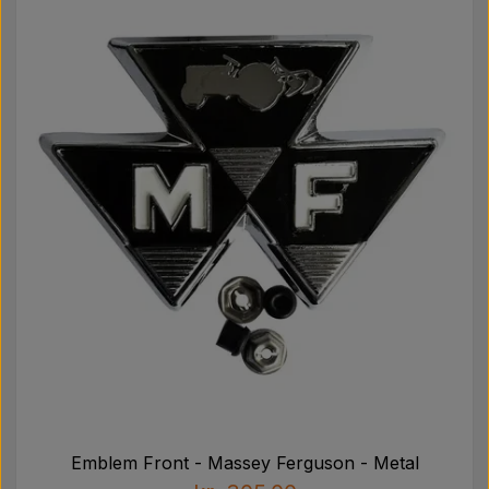
Pære
Maling Agricolour
PTO Aksler GARDLOC
Værksted/ Værktøj
Tilbud
Emblem Front - Massey Ferguson - Metal