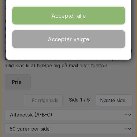
Ford
sund og stabil motorgang.
Acceptér alle
I denne kategori finder du komponenter i høj kvalitet,
Trækbomme - Topstænger mv.
herunder komplette pakningssæt, stempler, foringer,
lejer, ventiler samt vitale dele til brændstof- og
Acceptér valgte
Traktordæk
indsprøjtningssystemet. Hvis du har spørgsmål til
motorrenovering, specifikationer eller mangler hjælp til
at finde de rette dele til din MF 135 dieselmotor, står vi
Olie
altid klar til at hjælpe dig på mail eller telefon.
Kemi
Pris
El-dele
Side 1 / 5
Forrige side
Næste side
LED Lygter