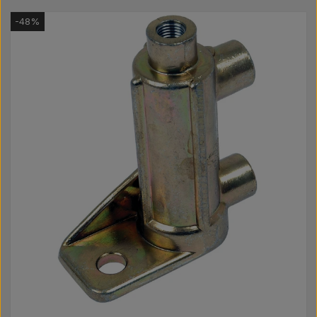
Pære
-48%
Maling Agricolour
PTO Aksler GARDLOC
Værksted/ Værktøj
Tilbud