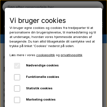
Vi bruger cookies
Vi bruger egne cookies og cookies fra tredjeparter til at
personalisere din brugeroplevelse, til markedsføring og til
at undersøge, hvordan vores hjemmeside anvendes af
✔︎
Dansk lager
✔︎ Hurtig levering ✔︎ Lave priser
besøgende. Du kan altid tilbagekalde dit samtykke ved at
trykke på linket 'Cookies' nederst på siden.
Hjem
Læs mere i vores
cookiepolitik
og
privatlivspolitik
Forside
Massey Ferguson reservedele
MF 135 reservedele
Motord
Ferguson
Nødvendige cookies
Motordele 3 cyl. Diesel
Funktionelle cookies
Massey Ferguson
Vi tilbyder et bredt udvalg af slidstærke motordele til
Statistik cookies
den klassiske 3-cylindrede dieselmotor på din Massey
Fordson
Ferguson 135. Vores sortiment dækker alt, hvad du
Marketing cookies
skal bruge til både vedligeholdelse og
motorrenoveringer, så du kan sikre din MF 135 en