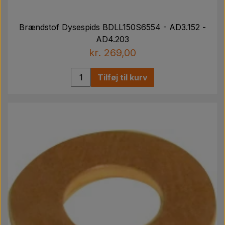
Brændstof Dysespids BDLL150S6554 - AD3.152 -
AD4.203
kr. 269,00
Tilføj til kurv